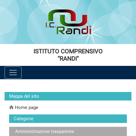
Vai al menù principale
Vai al menù secondario
Vai ai contenuti
Vai a fondo pagina
ISTITUTO COMPRENSIVO
"RANDI"
Mappa del sito
Home page
Categorie
Amministrazione trasparente