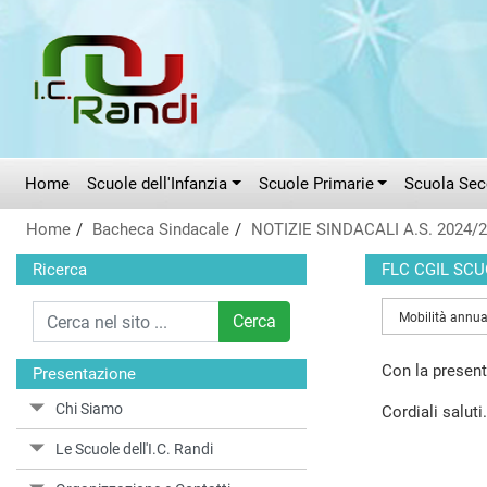
Vai al menù principale
Vai al menù secondario
Vai ai contenuti
Vai a fondo pagina
Home
Scuole dell'Infanzia
Scuole Primarie
Scuola Seco
Home
Bacheca Sindacale
NOTIZIE SINDACALI A.S. 2024/
Ricerca
FLC CGIL SC
Mobilità annua
Cerca
Con la present
Presentazione
Chi Siamo
Cordiali saluti.
Le Scuole dell'I.C. Randi