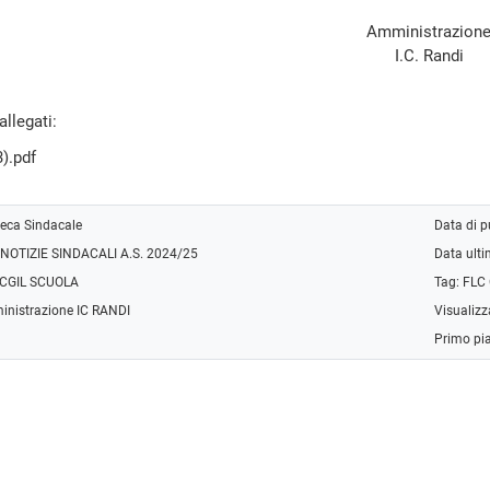
Amministrazion
I.C. Randi
llegati:
).pdf
eca Sindacale
Data di 
NOTIZIE SINDACALI A.S. 2024/25
Data ult
 CGIL SCUOLA
Tag:
FLC
inistrazione IC RANDI
Visualizz
Primo pi