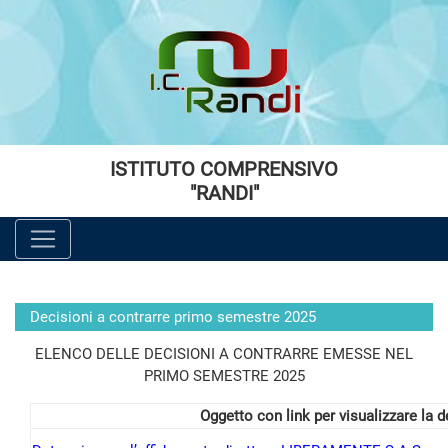
Vai al menù principale
Vai al menù secondario
Vai ai contenuti
Vai a fondo pagina
ISTITUTO COMPRENSIVO
"RANDI"
Decisioni a contrarre primo semestre 2025
ELENCO DELLE DECISIONI A CONTRARRE EMESSE NEL
PRIMO SEMESTRE 2025
Oggetto con link per visualizzare la 