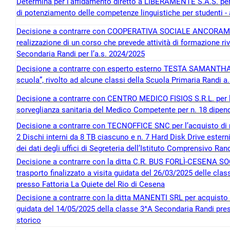
Determina per l’affidamento diretto a LIBERAMENTE S.A.S. per fo
di potenziamento delle competenze linguistiche per studenti
Decisione a contrarre con COOPERATIVA SOCIALE ANCORAMA per
realizzazione di un corso che prevede attività di formazione ri
Secondaria Randi per l’a.s. 2024/2025
Decisione a contrarre con esperto esterno TESTA SAMANTHA p
scuola”, rivolto ad alcune classi della Scuola Primaria Randi a
Decisione a contrarre con CENTRO MEDICO FISIOS S.R.L. per l’a
sorveglianza sanitaria del Medico Competente per n. 18 dipende
Decisione a contrarre con TECNOFFICE SNC per l’acquisto di n
2 Dischi interni da 8 TB ciascuno e n. 7 Hard Disk Drive estern
dei dati degli uffici di Segreteria dell’Istituto Comprensivo Ran
Decisione a contrarre con la ditta C.R. BUS FORLÌ-CESENA SOC
trasporto finalizzato a visita guidata del 26/03/2025 delle cla
presso Fattoria La Quiete del Rio di Cesena
Decisione a contrarre con la ditta MANENTI SRL per acquisto del
guidata del 14/05/2025 della classe 3^A Secondaria Randi pres
storico