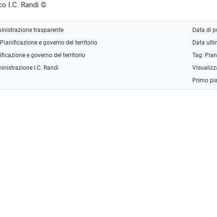
co I.C. Randi ©
nistrazione trasparente
Data di 
Pianificazione e governo del territorio
Data ult
ificazione e governo del territorio
Tag:
Pian
inistrazione I.C. Randi
Visualizz
Primo pi