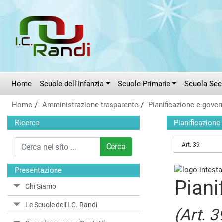
Vai al menù principale
Vai al menù secondario
Vai ai contenuti
Vai a fondo pagina
Home
Scuole dell'Infanzia
Scuole Primarie
Scuola Seco
Home
Amministrazione trasparente
Pianificazione e govern
Ricerca
Pianificazione 
Art. 39
Cerca
Presentazione
Piani
Chi Siamo
Le Scuole dell'I.C. Randi
(Art. 3