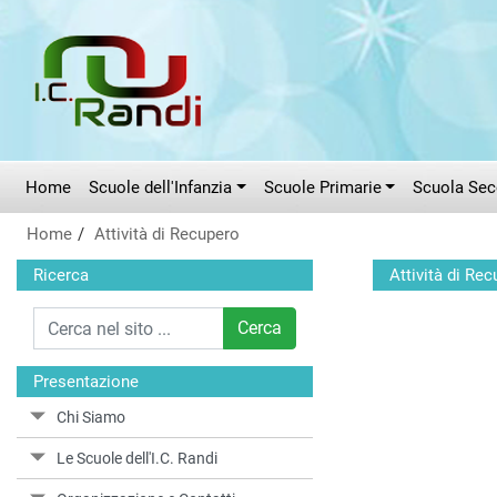
Vai al menù principale
Vai al menù secondario
Vai ai contenuti
Vai a fondo pagina
Home
Scuole dell'Infanzia
Scuole Primarie
Scuola Seco
Home
Attività di Recupero
Ricerca
Attività di Re
Cerca
Presentazione
Chi Siamo
Le Scuole dell'I.C. Randi