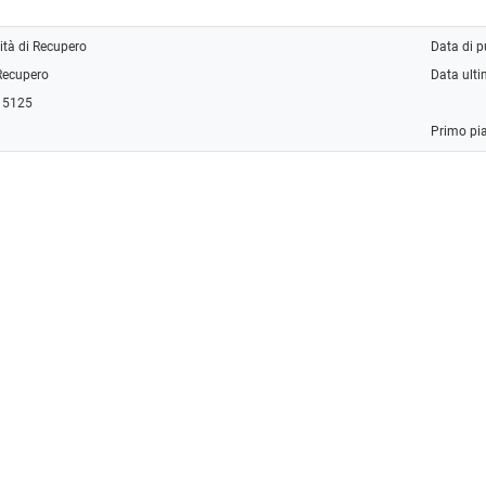
vità di Recupero
Data di 
 Recupero
Data ult
: 5125
Primo pi