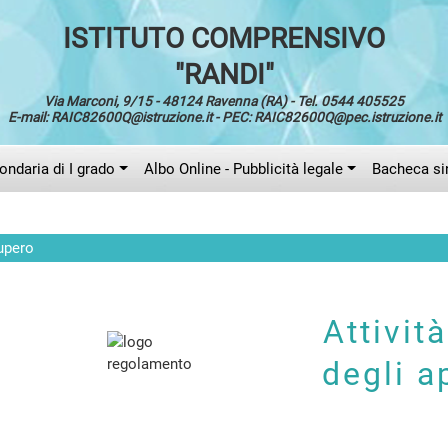
ISTITUTO COMPRENSIVO
"RANDI"
Via Marconi, 9/15 - 48124 Ravenna (RA) - Tel. 0544 405525
E-mail: RAIC82600Q@istruzione.it - PEC: RAIC82600Q@pec.istruzione.it
ndaria di I grado
Albo Online - Pubblicità legale
Bacheca si
cupero
Attivit
degli a