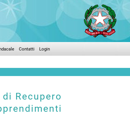
ndacale
Contatti
Login
à di Recupero
pprendimenti