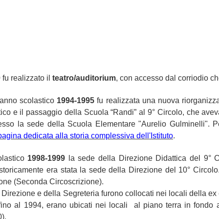
 fu realizzato il
teatro/auditorium
, con accesso dal corriodio che
l’anno scolastico
1994-1995
fu realizzata una nuova riorganizz
tico e il passaggio della Scuola “Randi” al 9° Circolo, che ave
resso la sede della Scuola Elementare "Aurelio Gulminelli".
P
pagina dedicata alla storia complessiva dell'Istituto
.
olastico
1998-1999
la sede della Direzione Didattica del 9° C
storicamente era stata la sede della Direzione del 10° Circolo.
one (Seconda Circoscrizione).
la Direzione e della Segreteria furono collocati nei locali della
ino al 1994, erano ubicati nei locali al piano terra in fondo a
0).