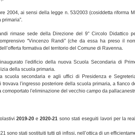
re 2004, ai sensi della
legge n. 53/2003 (cosiddetta riforma Mo
 primaria”.
ndi rimase sede della Direzione del 9° Circolo Didattico pe
o Comprensivo “Vincenzo Randi” (che da essa ha preso il no
ell’offerta formativa del territorio del Comune di Ravenna.
inaugurato l'edificio della nuova Scuola Secondaria di Prim
ilizia della scuola primaria.
a scuola secondaria e agli uffici di Presidenza e Segreteria 
 trovava l'ingresso posteriore della scuola primaria, a fianco 
 comoportato l'eliminazione del vecchio campo da pallacanestro 
olastivi
2019-20
e
2020-21
sono stati eseguiti lavori per la re
1 sono stati sostituiti tutti gli infissi, nell’ottica di un efficien