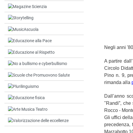
Negli anni '80
A partire dal
Circolo Didat
Pino n. 9, p
rimanda alla
Dall’anno sc
"Randi”, che 
Rocco - Mont
Gli uffici del
precedenza, f
Marzabotto 1