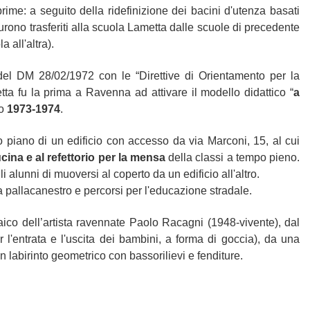
prime: a seguito della ridefinizione dei bacini d'utenza basati
urono trasferiti alla scuola Lametta dalle scuole di precedente
 all'altra).
el DM 28/02/1972 con le “Direttive di Orientamento per la
ta fu la prima a Ravenna ad attivare il modello didattico “
a
co
1973-1974
.
mo piano di un edificio con accesso da via Marconi, 15, al cui
cina e al refettorio per la mensa
della classi a tempo pieno.
i alunni di muoversi al coperto da un edificio all'altro.
 pallacanestro e percorsi per l'educazione stradale.
aico dell’artista ravennate Paolo Racagni (1948-vivente), dal
 l'entrata e l'uscita dei bambini, a forma di goccia), da una
n labirinto geometrico con bassorilievi e fenditure.