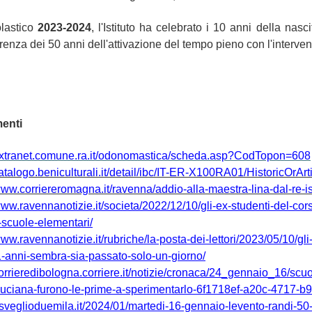
olastico
2023-2024
, l'Istituto ha celebrato i 10 anni della nasc
rrenza dei 50 anni dell'attivazione del tempo pieno con
l'interve
enti
/extranet.comune.ra.it/odonomastica/scheda.asp?CodTopon=608
catalogo.beniculturali.it/detail/ibc/IT-ER-X100RA01/HistoricOrAr
/www.corriereromagna.it/ravenna/addio-alla-maestra-lina-dal-re
www.ravennanotizie.it/societa/2022/12/10/gli-ex-studenti-del-co
-scuole-elementari/
www.ravennanotizie.it/rubriche/la-posta-dei-lettori/2023/05/10/gl
-anni-sembra-sia-passato-solo-un-giorno/
/corrieredibologna.corriere.it/notizie/cronaca/24_gennaio_16/sc
-luciana-furono-le-prime-a-sperimentarlo-6f1718ef-a20c-4717-b
/risveglioduemila.it/2024/01/martedi-16-gennaio-levento-randi-5