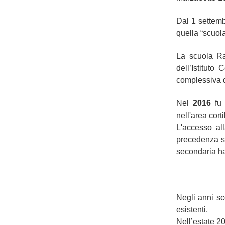
Dal 1 settemb
quella “scuola
La scuola Ra
dell’Istitut
complessiva d
Nel
2016
fu 
nell'area cort
L'accesso all
precedenza si
secondaria ha
Negli anni sc
esistenti.
Nell’estate 202