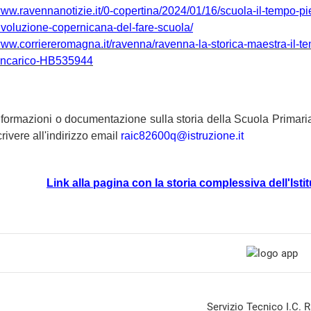
/www.ravennanotizie.it/0-copertina/2024/01/16/scuola-il-tempo-p
rivoluzione-copernicana-del-fare-scuola/
www.corriereromagna.it/ravenna/ravenna-la-storica-maestra-il-te
incarico-HB535944
formazioni o documentazione sulla storia della Scuola Primaria
rivere all'indirizzo email
raic82600q@istruzione.it
Link alla pagina con la storia complessiva dell'I
Servizio Tecnico I.C. 