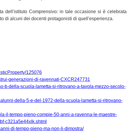
ita dell'istituto Comprensivo: in tale occasione si è celebrata
nto di alcuni dei docenti protagonisti di quell'esperienza.
tisticProperty/125076
-istrui-generazioni-di-ravennati-CXCR247731
rso-b-della-scuola-lametta-si-ritrovano-a-tavola-mezzo-secolo-
i-alunni-della-5-e-del-1972-della-scuola-lametta-si-ritrovano-
uola-il-tempo-pieno-compie-50-anni-a-ravenna-le-maestre-
9bf-c321a5e44xlk.shtml
0-anni-di-tempo-pieno-ma-non-li-dimostra/