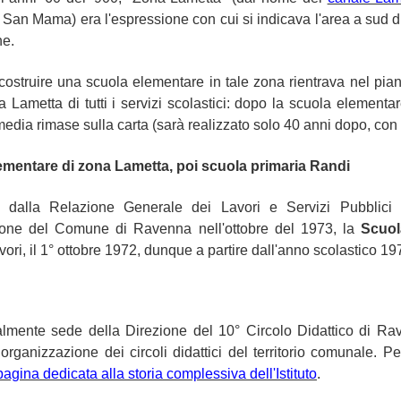
San Mama) era l'espressione con cui si indicava l'area a sud di
ne.
i costruire una scuola elementare in tale zona rientrava nel p
a Lametta di tutti i servizi scolastici: dopo la scuola elemen
edia rimase sulla carta (sarà realizzato solo 40 anni dopo, con 
ementare di zona Lametta, poi scuola primaria Randi
 dalla Relazione Generale dei Lavori e Servizi Pubblici p
ne del Comune di Ravenna nell'ottobre del 1973, la
Scuol
vori, il 1° ottobre 1972, dunque a partire dall'anno scolastico 1
almente sede della Direzione del 10° Circolo Didattico di Rave
iorganizzazione dei circoli didattici del territorio comunale.
Pe
pagina dedicata alla storia complessiva dell'Istituto
.