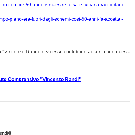
ieno-compie-50-anni-le-maestre-luisa-e-luciana-raccontano-
mpo-pieno-era-fuori-dagli-schemi-cosi-50-anni-fa-accettai-
 "Vincenzo Randi" e volesse contribuire ad arricchire questa
stituto Comprensivo "Vincenzo Randi"
Randi©