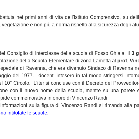
battuta nei primi anni di vita dell'Istituto Comprensivo, su de
a vegetazione e non più a norma rispetto alla sicurezza degli alu
el Consiglio di Interclasse della scuola di Fosso Ghiaia, il
3 
ntitolazione della Scuola Elementare di zona Lametta al
prof. Vi
ll’ospedale di Ravenna, che era divenuto Sindaco di Ravenna n
maggio del 1977.
I docenti intesero in tal modo stringersi intor
el 10° Circolo.
L'iter si concluse con il Decreto del Provveditor
zione con il nuovo nome della scuola, mentre su una parete e
lapide commemorativa in onore di Vincenzo Randi.
informazioni sulla figura di Vincenzo Randi si rimanda alla p
ono intitolate le scuole
.