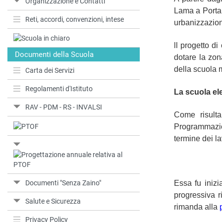
Organizzazione e Contatti
Lama a Porta 
Reti, accordi, convenzioni, intese
urbanizzazio
ll progetto d
Documenti della Scuola
dotare la zon
della scuola m
Carta dei Servizi
Regolamenti d'Istituto
La scuola el
RAV - PDM - RS - INVALSI
Come risulta
Programmazio
termine dei la
Documenti "Senza Zaino"
Essa fu inizi
progressiva r
Salute e Sicurezza
rimanda alla
Privacy Policy