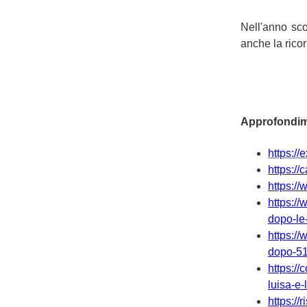
Nell'anno sc
anche la rico
Approfondim
https:/
https://
https:/
https://
dopo-le
https://
dopo-51
https:/
luisa-e
https:/