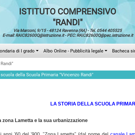
ISTITUTO COMPRENSIVO
"RANDI"
Via Marconi, 9/15 - 48124 Ravenna (RA) - Tel. 0544 405525
E-mail: RAIC82600Q@istruzione.it - PEC: RAIC82600Q@pec.istruzione.it
ndaria di I grado
Albo Online - Pubblicità legale
Bacheca si
 Randi"
a scuola della Scuola Primaria "Vincenzo Randi"
LA STORIA DELLA SCUOLA PRIMAR
la zona Lametta e la sua urbanizzazione
li anni '60 del '900, "Zona Lametta" (dal nome del
canale Lam