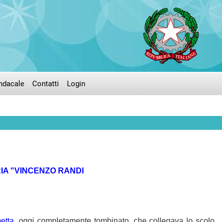
ndacale
Contatti
Login
IA "VINCENZO RANDI
etta
, oggi completamente tombinato, che collegava lo scolo