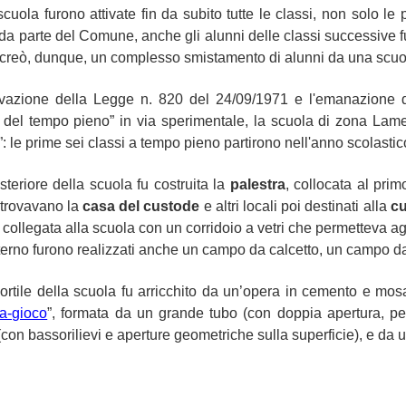
cuola furono attivate fin da subito tutte le classi, non solo le 
i da parte del Comune, anche gli alunni delle classi successive f
 creò, dunque, un complesso smistamento di alunni da una scuola
vazione della Legge n. 820 del 24/09/1971 e l'emanazione d
 del tempo pieno” in via sperimentale,
la scuola di zona Lamet
”: le prime sei classi a tempo pieno partirono nell'anno scolasti
steriore della scuola fu costruita la
palestra
, collocata al pri
i trovavano la
casa del custode
e altri locali poi destinati alla
cu
 collegata alla scuola con un corridoio a vetri che permetteva agl
sterno furono realizzati anche un campo da calcetto, un campo da
cortile della scuola fu arricchito da un’opera in cemento e mos
ra-gioco
”, formata da un grande tubo (con doppia apertura, per
con bassorilievi e aperture geometriche sulla superficie), e da u