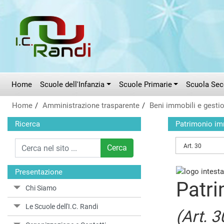
Vai al menù principale
Vai al menù secondario
Vai ai contenuti
Vai a fondo pagina
Home
Scuole dell'Infanzia
Scuole Primarie
Scuola Seco
Home
Amministrazione trasparente
Beni immobili e gesti
Ricerca
Patrimonio im
Art. 30
Cerca
Presentazione
Patri
Chi Siamo
Le Scuole dell'I.C. Randi
(Art. 3