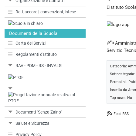
Organizzazione e Contatti
L'istituto Sco
Reti, accordi, convenzioni, intese
Documenti della Scuola
✍
Amministr
Carta dei Servizi
Servizio Tecni
Regolamenti d'Istituto
RAV - PDM - RS - INVALSI
Categoria:
Ammi
Sottocategoria:
Permalink:
Patr
Inserita da Amm
Top news: No
Documenti "Senza Zaino"
Feed RSS
Salute e Sicurezza
Privacy Policy