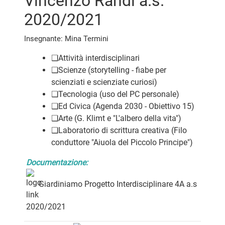
Vincenzo Randi a.s.
2020/2021
Insegnante: Mina Termini
❑
Attività interdisciplinari
❑
Scienze (storytelling - fiabe per
scienziati e scienziate curiosi)
❑
Tecnologia (uso del PC personale)
❑
Ed Civica (Agenda 2030 - Obiettivo 15)
❑
Arte (G. Klimt e "L'albero della vita")
❑
Laboratorio di scrittura creativa (Filo
conduttore "Aiuola del Piccolo Principe")
Documentazione:
Giardiniamo Progetto Interdisciplinare 4A a.s
2020/2021