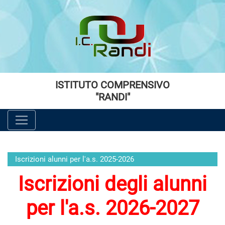
Vai al menù principale
Vai al menù secondario
Vai ai contenuti
Vai a fondo pagina
ISTITUTO COMPRENSIVO
"RANDI"
Iscrizioni alunni per l'a.s. 2025-2026
Iscrizioni degli alunni
per l'a.s. 2026-2027