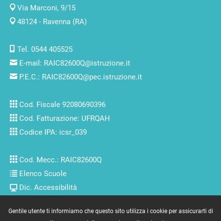
Via Marconi, 9/15
48124 - Ravenna (RA)
Tel. 0544 405525
E-mail:
RAIC82600Q@istruzione.it
P.E.C.:
RAIC82600Q@pec.istruzione.it
Cod. Fiscale 92080690396
Cod. Fatturazione: UFRQAH
Codice IPA: icsr_039
Cod. Mecc.: RAIC82600Q
Elenco Scuole
Dic. Accessibilità
Gentile utente ti informiamo che questo sito utilizza i cookie per assicurarti di
Copyright © 2007/2022 by
www.massimolenzi.com
-
Credits