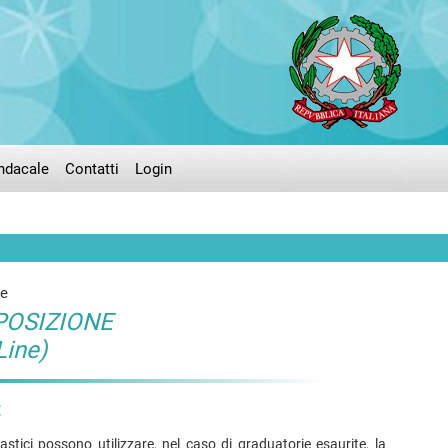
ndacale
Contatti
Login
POSIZIONE
ine)
:
astici possono utilizzare, nel caso di graduatorie esaurite, la