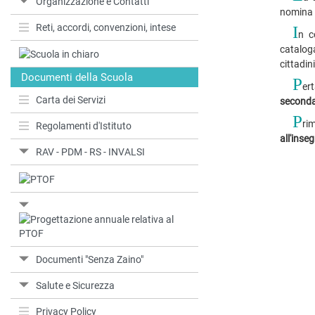
Organizzazione e Contatti
nomina 
Reti, accordi, convenzioni, intese
I
n c
cataloga
cittadin
Documenti della Scuola
P
er
Carta dei Servizi
secondar
P
ri
Regolamenti d'Istituto
all'ins
RAV - PDM - RS - INVALSI
Documenti "Senza Zaino"
Salute e Sicurezza
Privacy Policy