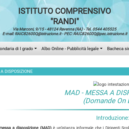
ISTITUTO COMPRENSIVO
"RANDI"
Via Marconi, 9/15 - 48124 Ravenna (RA) - Tel. 0544 405525
E-mail: RAIC82600Q@istruzione.it - PEC: RAIC82600Q@pec.istruzione.it
ndaria di I grado
Albo Online - Pubblicità legale
Bacheca si
 A DISPOSIZIONE
MAD - MESSA A DIS
(Domande On L
Introduzione
messa a disposizione (MAD)
è un'istanza informale che i Dirigenti Scol