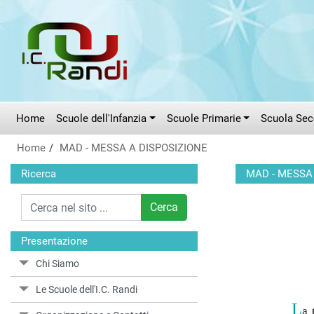
Vai al menù principale
Vai al menù secondario
Vai ai contenuti
Vai a fondo pagina
Home
Scuole dell'Infanzia
Scuole Primarie
Scuola Seco
Home
MAD - MESSA A DISPOSIZIONE
Ricerca
MAD - MESSA
Cerca
Presentazione
Chi Siamo
Le Scuole dell'I.C. Randi
L
a