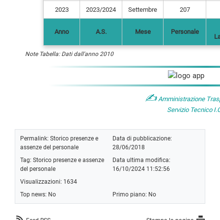
2023
2023/2024
Settembre
207
Anno
A.S.
Mese
Personale
La
Note Tabella: Dati dall'anno 2010
✍
Amministrazione Trasp
Servizio Tecnico I.
Permalink:
Storico presenze e
Data di pubblicazione:
assenze del personale
28/06/2018
Tag:
Storico presenze e assenze
Data ultima modifica:
del personale
16/10/2024 11:52:56
Visualizzazioni: 1634
Top news: No
Primo piano: No