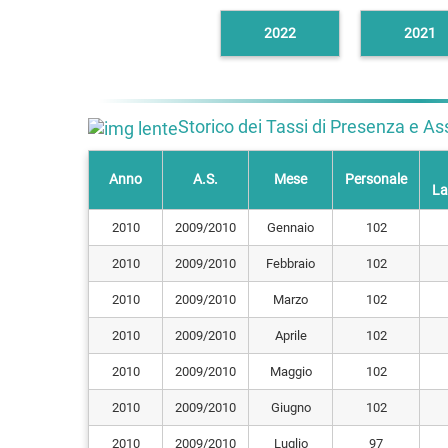
2022
2021
Storico dei Tassi di Presenza e Asse
Anno
A.S.
Mese
Personale
La
2010
2009/2010
Gennaio
102
2010
2009/2010
Febbraio
102
2010
2009/2010
Marzo
102
2010
2009/2010
Aprile
102
2010
2009/2010
Maggio
102
2010
2009/2010
Giugno
102
2010
2009/2010
Luglio
97