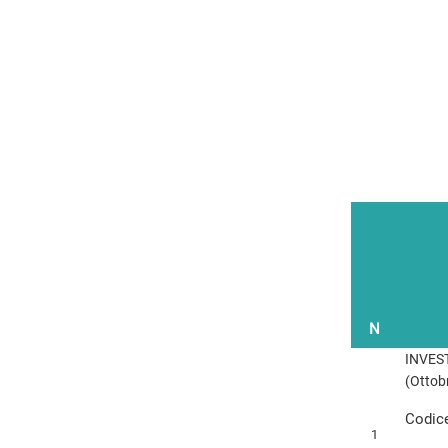
N
INVES
(Ottob
Codice
1