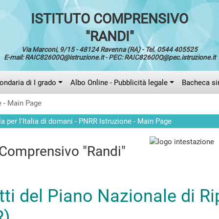
ISTITUTO COMPRENSIVO
"RANDI"
Via Marconi, 9/15 - 48124 Ravenna (RA) - Tel. 0544 405525
E-mail: RAIC82600Q@istruzione.it - PEC: RAIC82600Q@pec.istruzione.it
ndaria di I grado
Albo Online - Pubblicità legale
Bacheca si
ne - Main Page
la per l'Italia di domani - PNRR Istruzione - Main Page
o Comprensivo "Randi"
ti del Piano Nazionale di Ri
R)