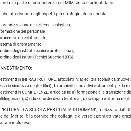
uarda la parte di competenza del MIM, essa è articolata in
che afferiscono agli aspetti più strategici della scuola:
 riorganizzazione del sistema scolastico;
 formazione del personale;
 procedure di reclutamento;
 sistema di orientamento;
riordino degli istituti tecnici e professionali;
riordino degli Istituti Tecnici Superiori (ITS).
I INVESTIMENTO:
vestimenti in INFRASTRUTTURE, articolati in: a) edilizia scolastica (nuove sc
ssa in sicurezza degli edifici) ; b) ambienti innovativi e strumenti per la did
vestimenti in COMPETENZE, articolati in: a) formazione alla transizione d
tilinguismo); c) riduzione dei divari territoriali; d) sviluppo e riforma degli 
a "FUTURA - LA SCUOLA PER L'ITALIA DI DOMANI", realizzata dall'U
 e del Merito, è la cornice che collega le diverse azioni attivate gra
cura e inclusiva.