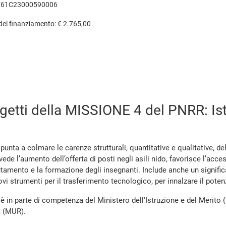
F61C23000590006
 del finanziamento: € 2.765,00
rogetti della MISSIONE 4 del PNRR: Is
unta a colmare le carenze strutturali, quantitative e qualitative, dell’o
ede l’aumento dell’offerta di posti negli asili nido, favorisce l’acce
lutamento e la formazione degli insegnanti. Include anche un signific
vi strumenti per il trasferimento tecnologico, per innalzare il potenz
è in parte di competenza del Ministero dell'Istruzione e del Merito 
a (MUR).