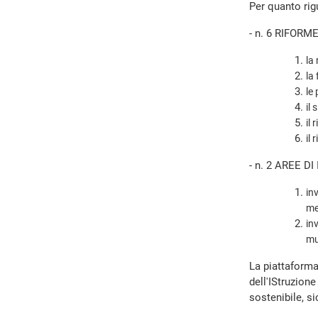
Per quanto rig
- n. 6 RIFORME 
la
la
le
il
il 
il 
- n. 2 AREE D
in
me
in
mul
La piattaform
dell'IStruzione
sostenibile, si