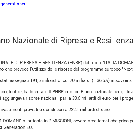
tgenerationeu
Piano Nazionale di Ripresa e Resilie
IONALE DI RIPRESA E RESILIENZA
(PNRR) dal titolo "ITALIA DOMANI
no che prevede l'utilizzo delle risorse del programma europeo "Nex
 stati assegnati 191,5 miliardi di cui 70 miliardi (il 36,5%) in sovvenz
iano, inoltre, ha integrato il PNRR con un "Piano nazionale per gli in
i aggiungeva risorse nazionali pari a 30,6 miliardi di euro per i proge
 investimenti previsti è quindi pari a 222,1 miliardi di euro
A DOMANI" si articola in 7 MISSIONI, ovvero aree tematiche principali
ext Generation EU.