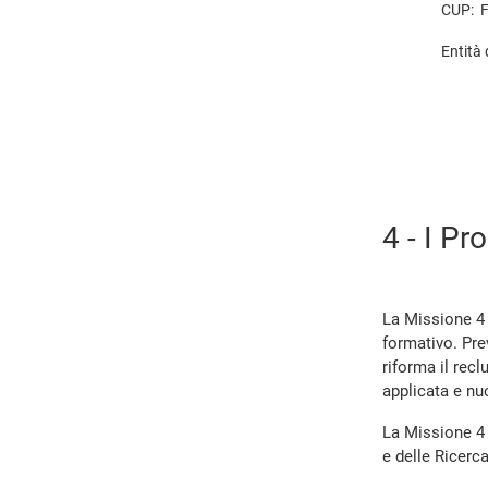
CUP: 
Entità
4 - I P
La Missione 4 p
formativo. Prev
riforma il rec
applicata e nuo
La Missione 4 
e delle Ricerc