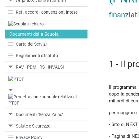
Organizzazione e Contatti
Reti, accordi, convenzioni, intese
finanzia
Documenti della Scuola
Carta dei Servizi
Regolamenti d'Istituto
1 - Il 
RAV - PDM - RS - INVALSI
Il programma "
dopo la pande
miliardi di eur
per maggiori in
Documenti "Senza Zaino"
- Sito di NE
Salute e Sicurezza
- Pagina di N
Privacy Policy