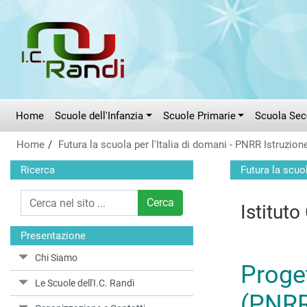
Vai al menù principale
Vai al menù secondario
Vai ai contenuti
Vai a fondo pagina
Home
Scuole dell'Infanzia
Scuole Primarie
Scuola Seco
Home
Futura la scuola per l'Italia di domani - PNRR Istruzio
Ricerca
Futura la scuo
Cerca
Istitut
Presentazione
Chi Siamo
Proget
Le Scuole dell'I.C. Randi
(PNR