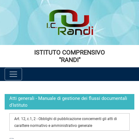
Vai al menù principale
Vai al menù secondario
Vai ai contenuti
Vai a fondo pagina
ISTITUTO COMPRENSIVO
"RANDI"
Atti generali - Manuale di gestione dei flussi documentali
d'Istituto
Art. 12, c.1, 2 - Obblighi di pubblicazione concernenti gli atti di
carattere normativo e amministrativo generale