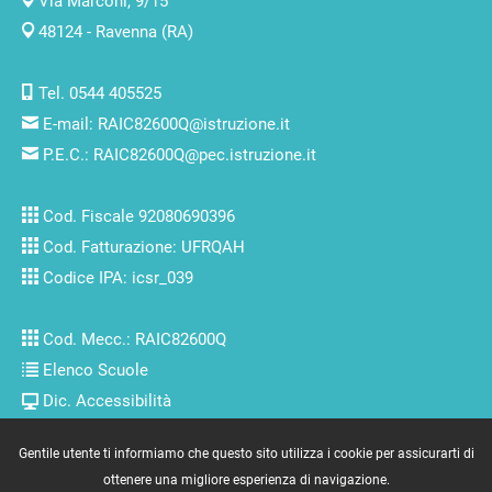
Via Marconi, 9/15
48124 - Ravenna (RA)
Tel. 0544 405525
E-mail:
RAIC82600Q@istruzione.it
P.E.C.:
RAIC82600Q@pec.istruzione.it
Cod. Fiscale 92080690396
Cod. Fatturazione: UFRQAH
Codice IPA: icsr_039
Cod. Mecc.: RAIC82600Q
Elenco Scuole
Dic. Accessibilità
Gentile utente ti informiamo che questo sito utilizza i cookie per assicurarti di
Copyright © 2007/2022 by
www.massimolenzi.com
-
Credits
ottenere una migliore esperienza di navigazione.
Utenti connessi: 2711