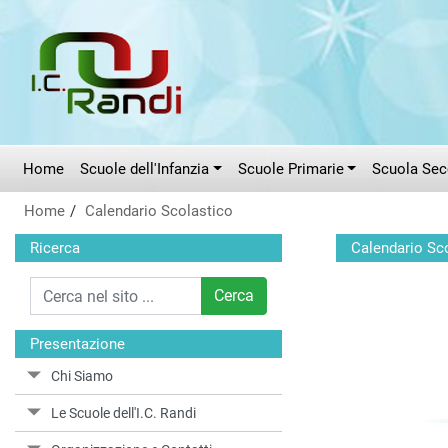
Vai al menù principale
Vai al menù secondario
Vai ai contenuti
Vai a fondo pagina
Home
Scuole dell'Infanzia
Scuole Primarie
Scuola Seco
Home
Calendario Scolastico
Ricerca
Calendario Sc
Cerca
Presentazione
Chi Siamo
Le Scuole dell'I.C. Randi