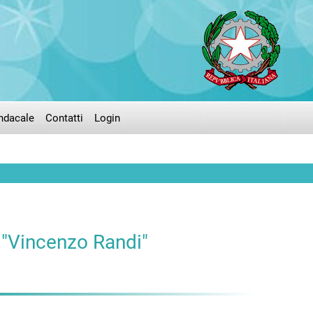
ndacale
Contatti
Login
 "Vincenzo Randi"