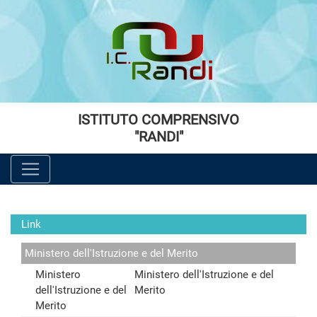
Vai al menù principale
Vai al menù secondario
Vai ai contenuti
Vai a fondo pagina
ISTITUTO COMPRENSIVO
"RANDI"
Link
Ministero dell'Istruzione e del Merito
Ministero
Ministero dell'Istruzione e del
dell'Istruzione e del
Merito
Merito