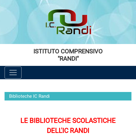
Vai al menù principale
Vai al menù secondario
Vai ai contenuti
Vai a fondo pagina
ISTITUTO COMPRENSIVO
"RANDI"
Biblioteche IC Randi
LE BIBLIOTECHE SCOLASTICHE
DELL'IC RANDI