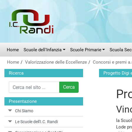
Vai al menù principale
Vai al menù secondario
Vai ai contenuti
Vai a fondo pagina
Home
Scuole dell'Infanzia
Scuole Primarie
Scuola Seco
Home
Valorizzazione delle Eccellenze
Concorsi e premi a.
Ricerca
Progetto Digi 
Cerca
Pr
Presentazione
Vin
Chi Siamo
la Scuol
Le Scuole dell'I.C. Randi
Lode pr