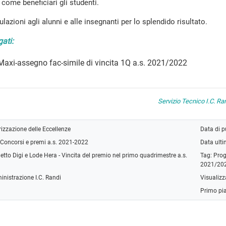
come beneficiari gli studenti.
lazioni agli alunni e alle insegnanti per lo splendido risultato.
gati:
Maxi-assegno fac-simile di vincita 1Q a.s. 2021/2022
Servizio Tecnico I.C. R
izzazione delle Eccellenze
Data di 
Concorsi e premi a.s. 2021-2022
Data ult
etto Digi e Lode Hera - Vincita del premio nel primo quadrimestre a.s.
Tag:
Prog
2021/20
inistrazione I.C. Randi
Visualizz
Primo pi