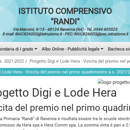
ISTITUTO COMPRENSIVO
"RANDI"
Via Marconi, 9/15 - 48124 Ravenna (RA) - Tel. 0544 405525
E-mail: RAIC82600Q@istruzione.it - PEC: RAIC82600Q@pec.istruzione.it
ndaria di I grado
Albo Online - Pubblicità legale
Bacheca si
s. 2021-2022
Progetto Digi e Lode Hera - Vincita del premio nel 
e Lode Hera - Vincita del premio nel primo quadrimestre a.s. 2021/
ogetto Digi e Lode Hera
cita del premio nel primo quadr
a Primaria "Randi" di Ravenna è risultata essere tra le scuole vincit
omosso da Hera spa e Hera Comm spa. La somma vinta è pari a 2.500