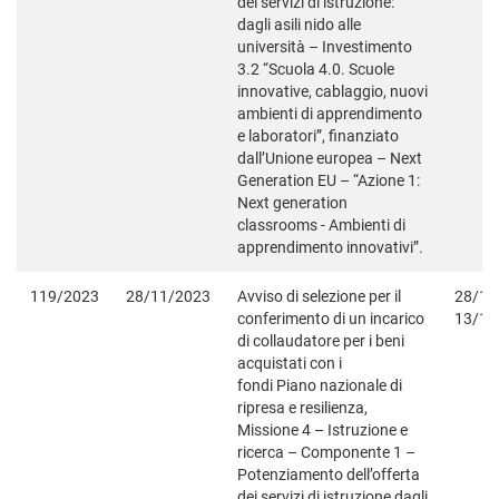
dei servizi di istruzione:
dagli asili nido alle
università – Investimento
3.2 “Scuola 4.0. Scuole
innovative, cablaggio, nuovi
ambienti di apprendimento
e laboratori”, finanziato
dall’Unione europea – Next
Generation EU – “Azione 1:
Next generation
classrooms - Ambienti di
apprendimento innovativi”.
119/2023
28/11/2023
Avviso di selezione per il
28/11
conferimento di un incarico
13/12
di collaudatore per i beni
acquistati con i
fondi Piano nazionale di
ripresa e resilienza,
Missione 4 – Istruzione e
ricerca – Componente 1 –
Potenziamento dell’offerta
dei servizi di istruzione dagli