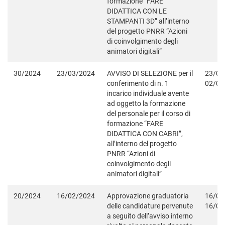
formazione “FARE
DIDATTICA CON LE
STAMPANTI 3D” all’interno
del progetto PNRR “Azioni
di coinvolgimento degli
animatori digitali”
30/2024
23/03/2024
AVVISO DI SELEZIONE per il
23/03
conferimento di n. 1
02/04
incarico individuale avente
ad oggetto la formazione
del personale per il corso di
formazione “FARE
DIDATTICA CON CABRI”,
all’interno del progetto
PNRR “Azioni di
coinvolgimento degli
animatori digitali”
20/2024
16/02/2024
Approvazione graduatoria
16/02
delle candidature pervenute
16/06
a seguito dell’avviso interno