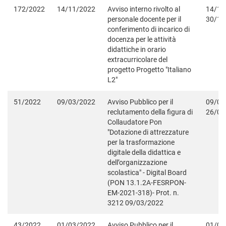
172/2022
14/11/2022
Avviso interno rivolto al
14/11
personale docente per il
30/11
conferimento di incarico di
docenza per le attività
didattiche in orario
extracurricolare del
progetto Progetto "Italiano
L2"
51/2022
09/03/2022
Avviso Pubblico per il
09/03
reclutamento della figura di
26/03
Collaudatore Pon
"Dotazione di attrezzature
per la trasformazione
digitale della didattica e
dell’organizzazione
scolastica" - Digital Board
(PON 13.1.2A-FESRPON-
EM-2021-318)- Prot. n.
3212 09/03/2022
43/2022
01/03/2022
Avviso Pubblico per il
01/03