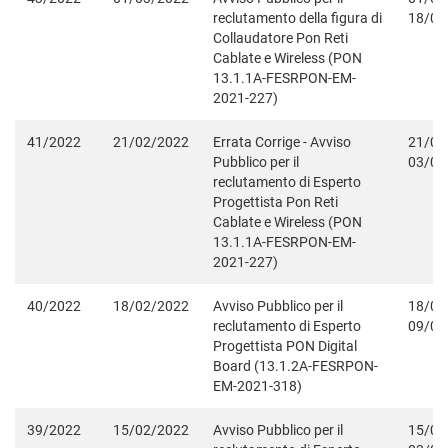
reclutamento della figura di
18/03
Collaudatore Pon Reti
Cablate e Wireless (PON
13.1.1A-FESRPON-EM-
2021-227)
41/2022
21/02/2022
Errata Corrige - Avviso
21/02
Pubblico per il
03/03
reclutamento di Esperto
Progettista Pon Reti
Cablate e Wireless (PON
13.1.1A-FESRPON-EM-
2021-227)
40/2022
18/02/2022
Avviso Pubblico per il
18/02
reclutamento di Esperto
09/03
Progettista PON Digital
Board (13.1.2A-FESRPON-
EM-2021-318)
39/2022
15/02/2022
Avviso Pubblico per il
15/02