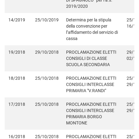
DI SPAGNOLO” per l’a.s.
2019/2020
14/2019
25/10/2019
Determina per la stipula
25/10
della convenzione per
16/11
l’affidamento del servizio di
cassa
19/2018
29/10/2018
PROCLAMAZIONE ELETTI
29/10
CONSIGLI DI CLASSE
02/11
SCUOLA SECONDARIA
18/2018
25/10/2018
PROCLAMAZIONE ELETTI
25/10
CONSIGLI INTERCLASSE
29/10
PRIMARIA "V.RANDI"
17/2018
25/10/2018
PROCLAMAZIONE ELETTI
25/10
CONSIGLI INTERCLASSE
29/10
PRIMARIA BORGO
MONTONE
16/2018
25/10/2018
PROCLAMAZIONE ELETTI
25/10