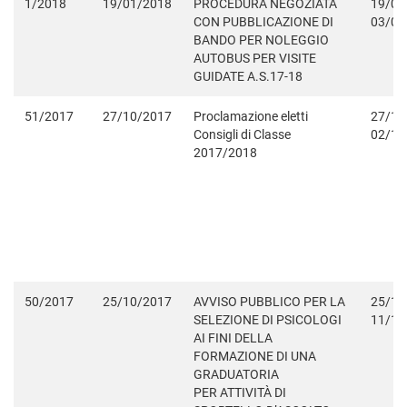
1/2018
19/01/2018
PROCEDURA NEGOZIATA
19/01
CON PUBBLICAZIONE DI
03/02
BANDO PER NOLEGGIO
AUTOBUS PER VISITE
GUIDATE A.S.17-18
51/2017
27/10/2017
Proclamazione eletti
27/10
Consigli di Classe
02/11
2017/2018
50/2017
25/10/2017
AVVISO PUBBLICO PER LA
25/10
SELEZIONE DI PSICOLOGI
11/11
AI FINI DELLA
FORMAZIONE DI UNA
GRADUATORIA
PER ATTIVITÀ DI