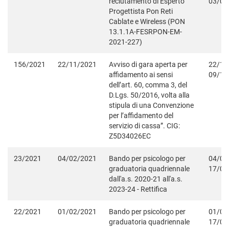
reclutamento di Esperto
03/03
Progettista Pon Reti
Cablate e Wireless (PON
13.1.1A-FESRPON-EM-
2021-227)
156/2021
22/11/2021
Avviso di gara aperta per
22/11
affidamento ai sensi
09/12
dell’art. 60, comma 3, del
D.Lgs. 50/2016, volta alla
stipula di una Convenzione
per l’affidamento del
servizio di cassa”. CIG:
Z5D34026EC
23/2021
04/02/2021
Bando per psicologo per
04/02
graduatoria quadriennale
17/02
dall'a.s. 2020-21 all'a.s.
2023-24 - Rettifica
22/2021
01/02/2021
Bando per psicologo per
01/02
graduatoria quadriennale
17/02