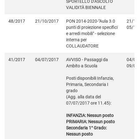
SPORTELLO D’ASCOLTO
VALIDITÀ BIENNALE
48/2017
21/10/2017
PON 2014-2020-"Aula 3.0
21/10
punti di proiezione specifici
05/11
e arredi mobili" - selezione
interna per
COLLAUDATORE
41/2017
04/07/2017
AVVISO - Passaggi da
04/07
Ambito a Scuola
09/07
Posti disponibili Infanzia,
Primaria, Secondaria I
grado
(Agg. alla data del
07/07/2017 ore 11.45):
INFANZIA: Nessun posto
PRIMARIA: Nessun posto
Secondaria 1° Grado:
Nessun posto