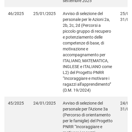
settembre 2025
46/2025
25/01/2025
Avviso di selezione del
25/01
personale per le Azioni 2a,
31/08
2b, 2c, 2d (Percorsi a
piccolo gruppo di recupero
e potenziamento delle
competenze di base, di
motivazione e
accompagnamento per
ITALIANO, MATEMATICA,
INGLESE e ITALIANO come
L2) del Progetto PNRR
“Incoraggiare e motivare i
ragazzi all'apprendimento”
(D.M. 19/2024)
45/2025
24/01/2025
Avviso di selezione del
24/01
personale per l’Azione 3a
31/08
(Percorso di orientamento
per le famiglie) del Progetto
PNRR “Incoraggiare e