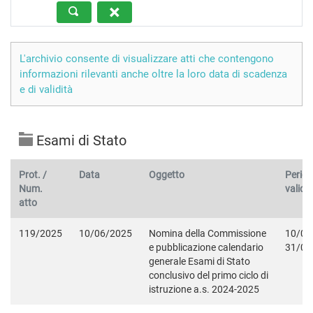
L'archivio consente di visualizzare atti che contengono
informazioni rilevanti anche oltre la loro data di scadenza
e di validità
Esami di Stato
Prot. /
Data
Oggetto
Period
Num.
validit
atto
119/2025
10/06/2025
Nomina della Commissione
10/06
e pubblicazione calendario
31/08
generale Esami di Stato
conclusivo del primo ciclo di
istruzione a.s. 2024-2025