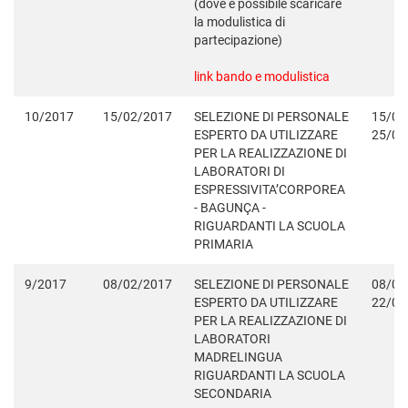
(dove è possibile scaricare
la modulistica di
partecipazione)
link bando e modulistica
10/2017
15/02/2017
SELEZIONE DI PERSONALE
15/02
ESPERTO DA UTILIZZARE
25/02
PER LA REALIZZAZIONE DI
LABORATORI DI
ESPRESSIVITA’CORPOREA
- BAGUNÇA -
RIGUARDANTI LA SCUOLA
PRIMARIA
9/2017
08/02/2017
SELEZIONE DI PERSONALE
08/02
ESPERTO DA UTILIZZARE
22/02
PER LA REALIZZAZIONE DI
LABORATORI
MADRELINGUA
RIGUARDANTI LA SCUOLA
SECONDARIA