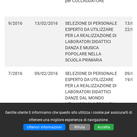
per COLLAUDATORE
9/2016
13/02/2016
SELEZIONE DI PERSONALE
13/02
ESPERTO DA UTILIZZARE
22/02
PER LA REALIZZAZIONE DI
LABORATORI DIDATTICI
DANZA E MUSICA
POPOLARE NELLA
SCUOLA PRIMARIA
7/2016
09/02/2016
SELEZIONE DI PERSONALE
09/02
ESPERTO DA UTILIZZARE
19/02
PER LA REALIZZAZIONE DI
LABORATORI DIDATTICI
DANZE DAL MONDO
NELLA SCUOLA PRIMARIA
Gentile utente ti informiamo che questo sito utilizza i cookie per assicurarti di
4/2016
03/02/2016
PON 2014-2020 reti
03/02
ottenere una migliore esperienza di navigazione.
Lan/Wlan selezione interna
17/02
Ulteriori informazioni
Rifiuta
Accetta
per progettista