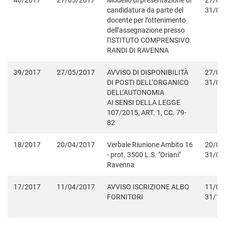
40/2017
27/05/2017
Modello di presentazione di
27/05
candidatura da parte del
31/05
docente per l’ottenimento
dell’assegnazione presso
l'ISTITUTO COMPRENSIVO
RANDI DI RAVENNA
39/2017
27/05/2017
AVVISO DI DISPONIBILITÀ
27/05
DI POSTI DELL’ORGANICO
31/05
DELL’AUTONOMIA
AI SENSI DELLA LEGGE
107/2015, ART. 1, CC. 79-
82
18/2017
20/04/2017
Verbale Riunione Ambito 16
20/04
- prot. 3500 L.S. "Oriani"
31/08
Ravenna
17/2017
11/04/2017
AVVISO ISCRIZIONE ALBO
11/04
FORNITORI
31/12