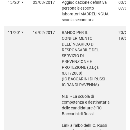
15/2017
03/03/2017
Aggiudicazione definitiva
03/03
personale esperto
07/06
laboratori MADRELINGUA
scuola secondaria
11/2017
16/02/2017
BANDO PER IL
20/02
CONFERIMENTO
19/03
DELL'INCARICO DI
RESPONSABILE DEL
SERVIZIO DI
PREVENZIONE E
PROTEZIONE (D.Lgs
n.81/2008)
(IC BACCARINI DI RUSSI -
IC RANDI RAVENNA)
N.B. - La scuola di
competenza e destinataria
delle candidature è l'IC
Baccarini di Russi
Link all'albo dell'I.C. Russi