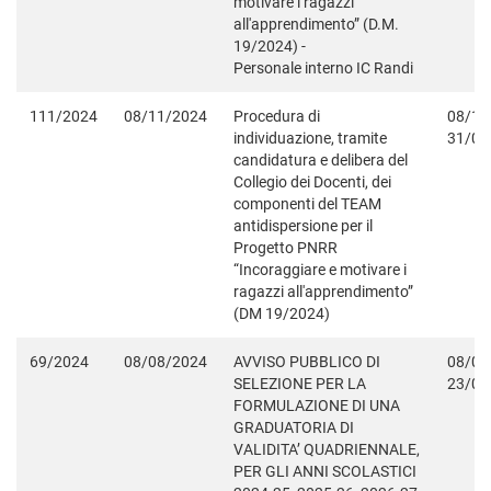
motivare i ragazzi
all'apprendimento” (D.M.
19/2024) -
Personale interno IC Randi
111/2024
08/11/2024
Procedura di
08/11
individuazione, tramite
31/08
candidatura e delibera del
Collegio dei Docenti, dei
componenti del TEAM
antidispersione per il
Progetto PNRR
“Incoraggiare e motivare i
ragazzi all'apprendimento”
(DM 19/2024)
69/2024
08/08/2024
AVVISO PUBBLICO DI
08/08
SELEZIONE PER LA
23/08
FORMULAZIONE DI UNA
GRADUATORIA DI
VALIDITA’ QUADRIENNALE,
PER GLI ANNI SCOLASTICI