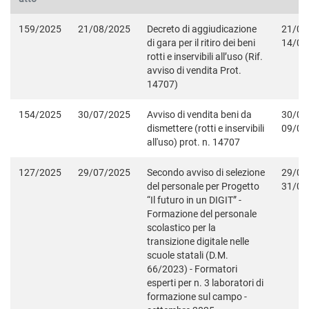
159/2025
21/08/2025
Decreto di aggiudicazione
21/08
di gara per il ritiro dei beni
14/09
rotti e inservibili all’uso (Rif.
avviso di vendita Prot.
14707)
154/2025
30/07/2025
Avviso di vendita beni da
30/07
dismettere (rotti e inservibili
09/08
all'uso) prot. n. 14707
127/2025
29/07/2025
Secondo avviso di selezione
29/07
del personale per Progetto
31/08
“Il futuro in un DIGIT” -
Formazione del personale
scolastico per la
transizione digitale nelle
scuole statali (D.M.
66/2023) - Formatori
esperti per n. 3 laboratori di
formazione sul campo -