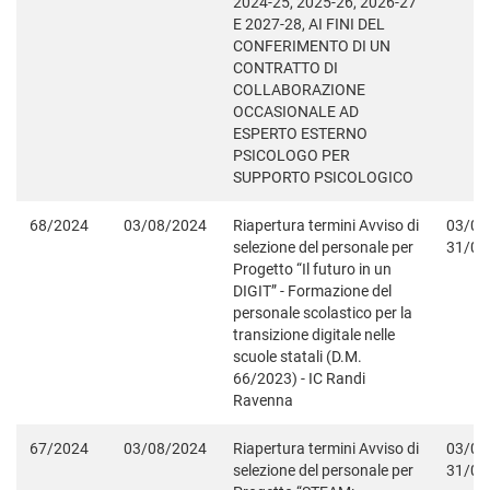
2024-25, 2025-26, 2026-27
E 2027-28, AI FINI DEL
CONFERIMENTO DI UN
CONTRATTO DI
COLLABORAZIONE
OCCASIONALE AD
ESPERTO ESTERNO
PSICOLOGO PER
SUPPORTO PSICOLOGICO
68/2024
03/08/2024
Riapertura termini Avviso di
03/08
selezione del personale per
31/08
Progetto “Il futuro in un
DIGIT” - Formazione del
personale scolastico per la
transizione digitale nelle
scuole statali (D.M.
66/2023) - IC Randi
Ravenna
67/2024
03/08/2024
Riapertura termini Avviso di
03/08
selezione del personale per
31/08