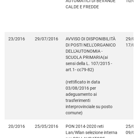
AUTOMATICI DI BEVANDE
10/09
CALDE E FREDDE
23/2016
29/07/2016
AVVISO DI DISPONIBILITÀ
29/07
DI POSTI NELL'ORGANICO
17/08
DELL'AUTONOMIA -
SCUOLA PRIMARIA(ai
sensi della L. 107/2015 -
art.1- cc79-82)
(rettificato in data
03/08/2016 per
adeguamento ai
trasferimenti
interprovinciale su posto
comune)
20/2016
25/05/2016
PON 2014-2020 reti
25/05
Lan/Wlan selezione interna
09/06