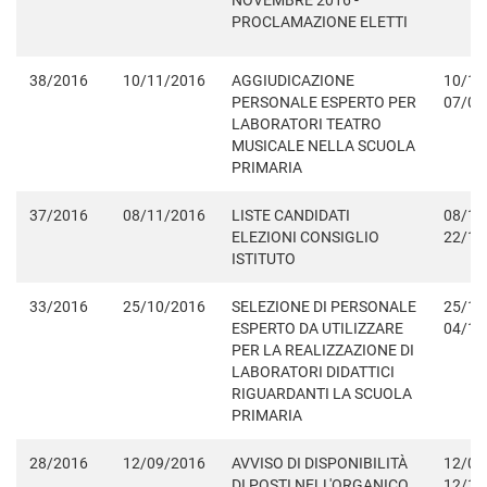
NOVEMBRE 2016 -
PROCLAMAZIONE ELETTI
38/2016
10/11/2016
AGGIUDICAZIONE
10/11
PERSONALE ESPERTO PER
07/06
LABORATORI TEATRO
MUSICALE NELLA SCUOLA
PRIMARIA
37/2016
08/11/2016
LISTE CANDIDATI
08/11
ELEZIONI CONSIGLIO
22/11
ISTITUTO
33/2016
25/10/2016
SELEZIONE DI PERSONALE
25/10
ESPERTO DA UTILIZZARE
04/11
PER LA REALIZZAZIONE DI
LABORATORI DIDATTICI
RIGUARDANTI LA SCUOLA
PRIMARIA
28/2016
12/09/2016
AVVISO DI DISPONIBILITÀ
12/09
DI POSTI NELL'ORGANICO
12/10