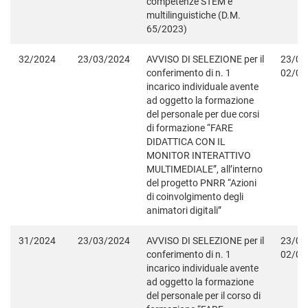
competenze STEM e
multilinguistiche (D.M.
65/2023)
32/2024
23/03/2024
AVVISO DI SELEZIONE per il
23/03
conferimento di n. 1
02/04
incarico individuale avente
ad oggetto la formazione
del personale per due corsi
di formazione “FARE
DIDATTICA CON IL
MONITOR INTERATTIVO
MULTIMEDIALE”, all’interno
del progetto PNRR “Azioni
di coinvolgimento degli
animatori digitali”
31/2024
23/03/2024
AVVISO DI SELEZIONE per il
23/03
conferimento di n. 1
02/04
incarico individuale avente
ad oggetto la formazione
del personale per il corso di