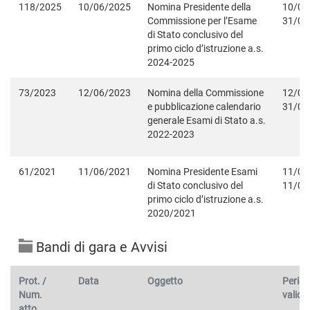
118/2025
10/06/2025
Nomina Presidente della
10/06
Commissione per l’Esame
31/08
di Stato conclusivo del
primo ciclo d’istruzione a.s.
2024-2025
73/2023
12/06/2023
Nomina della Commissione
12/06
e pubblicazione calendario
31/08
generale Esami di Stato a.s.
2022-2023
61/2021
11/06/2021
Nomina Presidente Esami
11/06
di Stato conclusivo del
11/06
primo ciclo d’istruzione a.s.
2020/2021
Bandi di gara e Avvisi
Prot. /
Data
Oggetto
Period
Num.
validit
atto