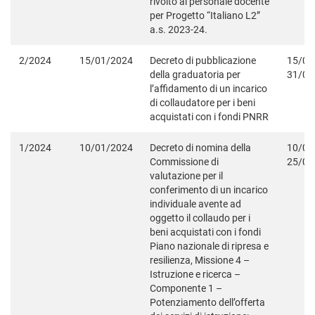
rivolto al personale docente
per Progetto “Italiano L2”
a.s. 2023-24.
2/2024
15/01/2024
Decreto di pubblicazione
15/01
della graduatoria per
31/01
l’affidamento di un incarico
di collaudatore per i beni
acquistati con i fondi PNRR
1/2024
10/01/2024
Decreto di nomina della
10/01
Commissione di
25/01
valutazione per il
conferimento di un incarico
individuale avente ad
oggetto il collaudo per i
beni acquistati con i fondi
Piano nazionale di ripresa e
resilienza, Missione 4 –
Istruzione e ricerca –
Componente 1 –
Potenziamento dell’offerta