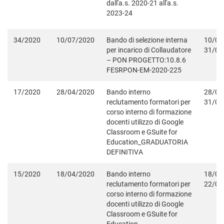
dall'a.s. 2020-21 all'a.s.
2023-24
34/2020
10/07/2020
Bando di selezione interna
10/07
per incarico di Collaudatore
31/08
– PON PROGETTO:10.8.6
FESRPON-EM-2020-225
17/2020
28/04/2020
Bando interno
28/04
reclutamento formatori per
31/08
corso interno di formazione
docenti utilizzo di Google
Classroom e GSuite for
Education_GRADUATORIA
DEFINITIVA
15/2020
18/04/2020
Bando interno
18/04
reclutamento formatori per
22/04
corso interno di formazione
docenti utilizzo di Google
Classroom e GSuite for