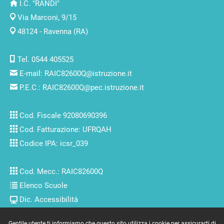
I.C. "RANDI"
Via Marconi, 9/15
48124 - Ravenna (RA)
Tel. 0544 405525
E-mail:
RAIC82600Q@istruzione.it
P.E.C.:
RAIC82600Q@pec.istruzione.it
Cod. Fiscale 92080690396
Cod. Fatturazione: UFRQAH
Codice IPA: icsr_039
Cod. Mecc.: RAIC82600Q
Elenco Scuole
Dic. Accessibilità
Gentile utente ti informiamo che questo sito utilizza i cookie per assicurarti di