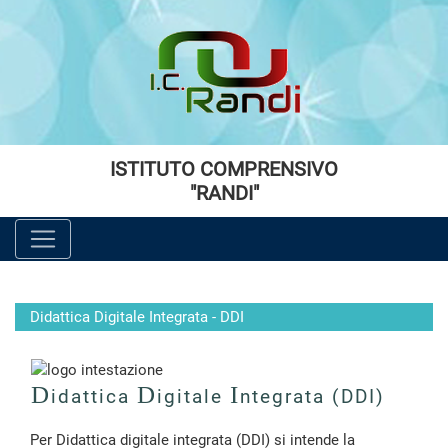
Vai al menù principale
Vai al menù secondario
Vai ai contenuti
Vai a fondo pagina
ISTITUTO COMPRENSIVO
"RANDI"
Didattica Digitale Integrata - DDI
D
D
I
idattica
igitale
ntegrata (DDI)
Per Didattica digitale integrata (DDI) si intende la