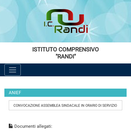
Vai al menù principale
Vai al menù secondario
Vai ai contenuti
Vai a fondo pagina
ISTITUTO COMPRENSIVO
"RANDI"
ANIEF
CONVOCAZIONE ASSEMBLEA SINDACALE IN ORARIO DI SERVIZIO
Documenti allegati: