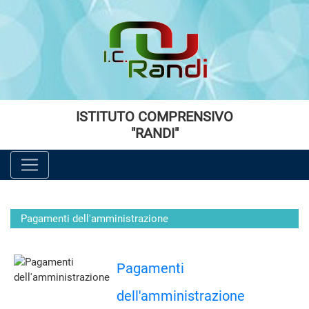
Vai al menù principale
Vai al menù secondario
Vai ai contenuti
Vai a fondo pagina
ISTITUTO COMPRENSIVO
"RANDI"
Pagamenti dell'amministrazione
Pagamenti
dell'amministrazione