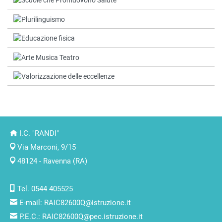
I.C. "RANDI"
Via Marconi, 9/15
48124 - Ravenna (RA)
Tel. 0544 405525
E-mail:
RAIC82600Q@istruzione.it
P.E.C.:
RAIC82600Q@pec.istruzione.it