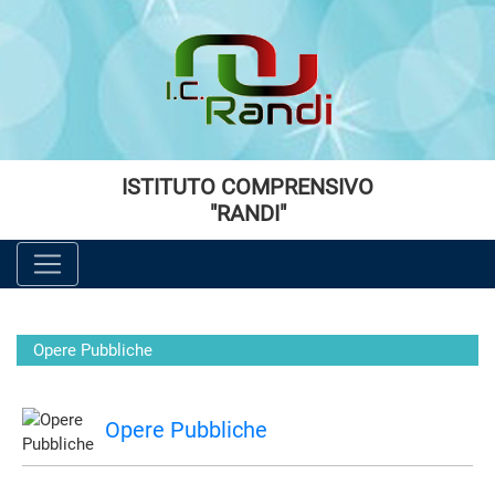
Vai al menù principale
Vai al menù secondario
Vai ai contenuti
Vai a fondo pagina
ISTITUTO COMPRENSIVO
"RANDI"
Opere Pubbliche
Opere Pubbliche