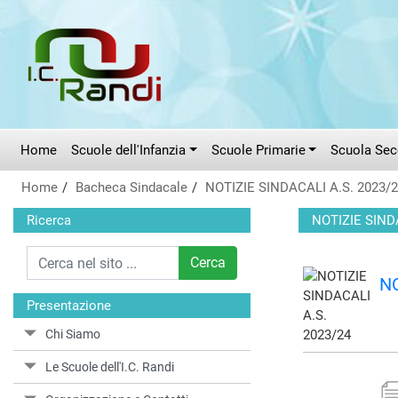
Vai al menù principale
Vai al menù secondario
Vai ai contenuti
Vai a fondo pagina
Home
Scuole dell'Infanzia
Scuole Primarie
Scuola Seco
Home
Bacheca Sindacale
NOTIZIE SINDACALI A.S. 2023/
Ricerca
NOTIZIE SIND
Cerca
NO
Presentazione
Chi Siamo
Le Scuole dell'I.C. Randi