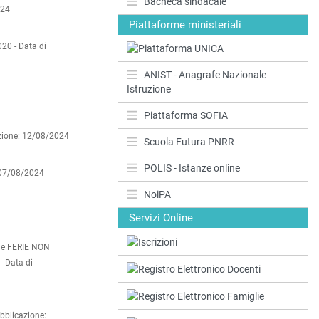
Bacheca sindacale
024
Piattaforme ministeriali
020 -
Data di
ANIST - Anagrafe Nazionale
Istruzione
Piattaforma SOFIA
zione: 12/08/2024
Scuola Futura PNRR
POLIS - Istanze online
 07/08/2024
NoiPA
Servizi Online
le FERIE NON
 -
Data di
bblicazione: