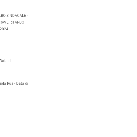
ALBO SINDACALE -
GRAVE RITARDO
/2024
Data di
uola Rua -
Data di