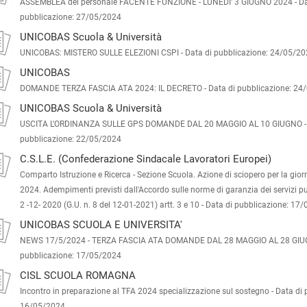
ASSEMBLEA del personale FACENTE FUNZIONE - LUNEDI' 3 GIUGNO 2024 -
Da
pubblicazione: 27/05/2024
UNICOBAS Scuola & Università
UNICOBAS: MISTERO SULLE ELEZIONI CSPI -
Data di pubblicazione: 24/05/2
UNICOBAS
DOMANDE TERZA FASCIA ATA 2024: IL DECRETO -
Data di pubblicazione: 24
UNICOBAS Scuola & Università
USCITA L'ORDINANZA SULLE GPS DOMANDE DAL 20 MAGGIO AL 10 GIUGNO 
pubblicazione: 22/05/2024
C.S.L.E. (Confederazione Sindacale Lavoratori Europei)
Comparto Istruzione e Ricerca - Sezione Scuola. Azione di sciopero per la gio
2024. Adempimenti previsti dall'Accordo sulle norme di garanzia dei servizi pub
2 -12- 2020 (G.U. n. 8 del 12-01-2021) artt. 3 e 10 -
Data di pubblicazione: 17
UNICOBAS SCUOLA E UNIVERSITA'
NEWS 17/5/2024 - TERZA FASCIA ATA DOMANDE DAL 28 MAGGIO AL 28 GIU
pubblicazione: 17/05/2024
CISL SCUOLA ROMAGNA
Incontro in preparazione al TFA 2024 specializzazione sul sostegno -
Data di 
16/05/2024