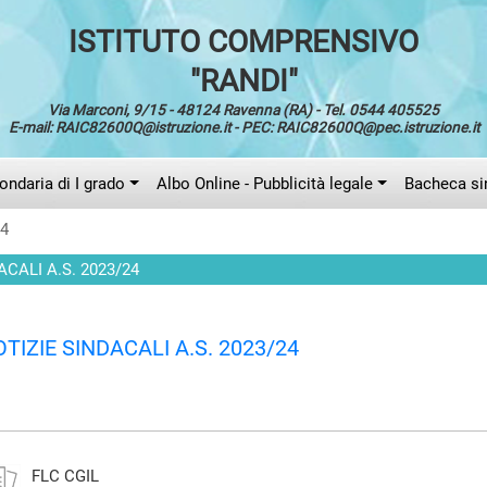
ISTITUTO COMPRENSIVO
"RANDI"
Via Marconi, 9/15 - 48124 Ravenna (RA) - Tel. 0544 405525
E-mail: RAIC82600Q@istruzione.it - PEC: RAIC82600Q@pec.istruzione.it
ndaria di I grado
Albo Online - Pubblicità legale
Bacheca si
24
ACALI A.S. 2023/24
TIZIE SINDACALI A.S. 2023/24
FLC CGIL