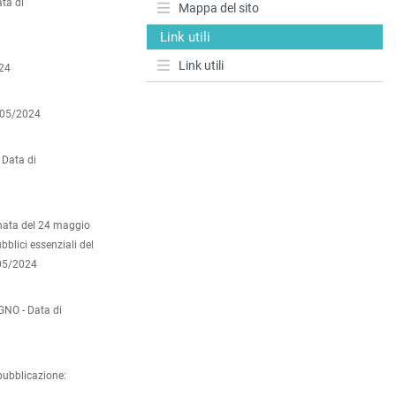
ta di
Mappa del sito
Link utili
Link utili
024
/05/2024
-
Data di
rnata del 24 maggio
blici essenziali del
/05/2024
GNO -
Data di
pubblicazione: