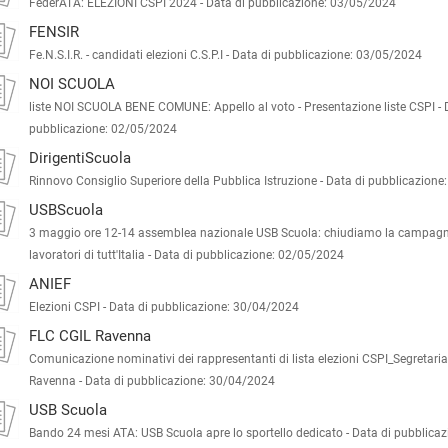
FederATA: ELEZIONI CSPI 2024 -
Data di pubblicazione: 03/05/2024
FENSIR
Fe.N.S.I.R. - candidati elezioni C.S.P.I -
Data di pubblicazione: 03/05/2024
NOI SCUOLA
liste NOI SCUOLA BENE COMUNE: Appello al voto - Presentazione liste CSPI -
pubblicazione: 02/05/2024
DirigentiScuola
Rinnovo Consiglio Superiore della Pubblica Istruzione -
Data di pubblicazione
USBScuola
3 maggio ore 12-14 assemblea nazionale USB Scuola: chiudiamo la campagna 
lavoratori di tutt'Italia -
Data di pubblicazione: 02/05/2024
ANIEF
Elezioni CSPI -
Data di pubblicazione: 30/04/2024
FLC CGIL Ravenna
Comunicazione nominativi dei rappresentanti di lista elezioni CSPI_Segretari
Ravenna -
Data di pubblicazione: 30/04/2024
USB Scuola
Bando 24 mesi ATA: USB Scuola apre lo sportello dedicato -
Data di pubblica