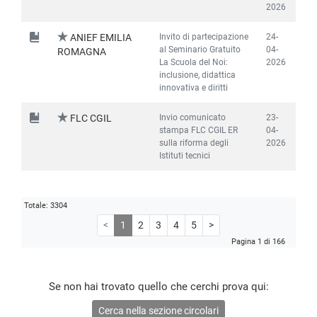
2026
Invito di partecipazione
24-
ANIEF EMILIA
al Seminario Gratuito
04-
ROMAGNA
La Scuola del Noi:
2026
inclusione, didattica
innovativa e diritti
Invio comunicato
23-
FLC CGIL
stampa FLC CGIL ER
04-
sulla riforma degli
2026
Istituti tecnici
Totale: 3304
<
1
2
3
4
5
>
Pagina 1 di 166
Se non hai trovato quello che cerchi prova qui:
Cerca nella sezione circolari