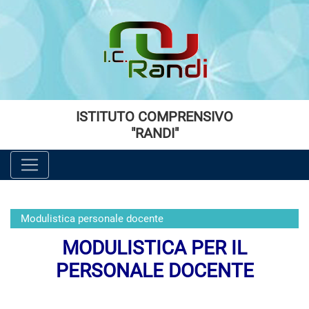
Vai al menù principale
Vai al menù secondario
Vai ai contenuti
Vai a fondo pagina
ISTITUTO COMPRENSIVO
"RANDI"
Modulistica personale docente
MODULISTICA PER IL
PERSONALE DOCENTE