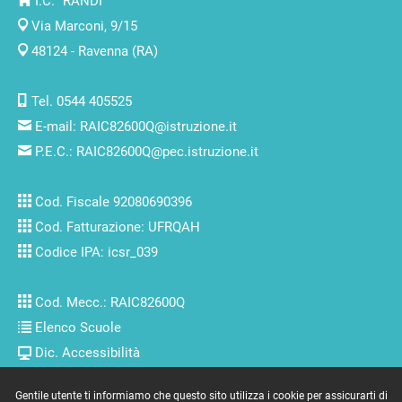
I.C. "RANDI"
Via Marconi, 9/15
48124 - Ravenna (RA)
Tel. 0544 405525
E-mail:
RAIC82600Q@istruzione.it
P.E.C.:
RAIC82600Q@pec.istruzione.it
Cod. Fiscale 92080690396
Cod. Fatturazione: UFRQAH
Codice IPA: icsr_039
Cod. Mecc.: RAIC82600Q
Elenco Scuole
Dic. Accessibilità
Gentile utente ti informiamo che questo sito utilizza i cookie per assicurarti di