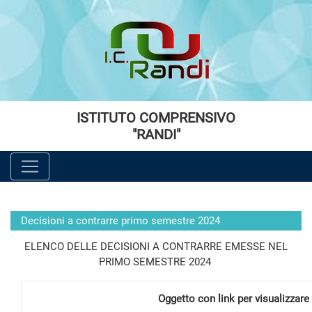
Vai al menù principale
Vai al menù secondario
Vai ai contenuti
Vai a fondo pagina
ISTITUTO COMPRENSIVO
"RANDI"
Decisioni a contrarre primo semestre 2024
ELENCO DELLE DECISIONI A CONTRARRE EMESSE NEL
PRIMO SEMESTRE 2024
Oggetto con link per visualizzare