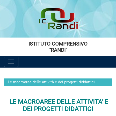
Vai al menù principale
Vai al menù secondario
Vai ai contenuti
Vai a fondo pagina
ISTITUTO COMPRENSIVO
"RANDI"
Le macroaree delle attività e dei progetti diddattici
LE MACROAREE DELLE ATTIVITA' E
DEI PROGETTI DIDATTICI