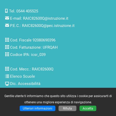
Tel. 0544 405525
E-mail:
RAIC82600Q@istruzione.it
P.E.C.:
RAIC82600Q@pec.istruzione.it
Cod. Fiscale 92080690396
Cod. Fatturazione: UFRQAH
Codice IPA: icsr_039
Cod. Mecc.: RAIC82600Q
Elenco Scuole
Dic. Accessibilità
Gentile utente ti informiamo che questo sito utilizza i cookie per assicurarti di
Copyright © 2007/2022 by
www.massimolenzi.com
-
Credits
ottenere una migliore esperienza di navigazione.
Utenti connessi: 5351
Ulteriori informazioni
Rifiuta
Accetta
N. visitatori: 13396312