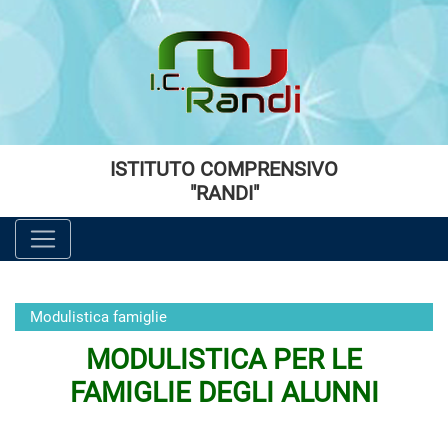
Vai al menù principale
Vai al menù secondario
Vai ai contenuti
Vai a fondo pagina
ISTITUTO COMPRENSIVO
"RANDI"
Modulistica famiglie
MODULISTICA PER LE
FAMIGLIE DEGLI ALUNNI