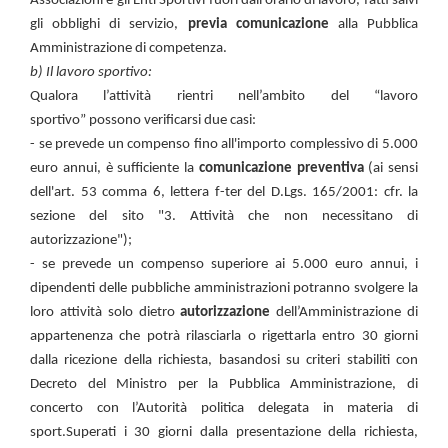
Associazioni e gli Enti Sportivi fuori dall’orario di lavoro, fatti salvi
gli obblighi di servizio,
previa
comunicazione
alla Pubblica
Amministrazione di competenza.
b) Il lavoro sportivo:
Qualora l’attività
rientri nell’ambito del “lavoro
sportivo” possono verificarsi due casi:
- se prevede un compenso fino all'importo complessivo di 5.000
euro annui, è sufficiente la
comunicazione preventiva
(ai sensi
dell'art. 53 comma 6, lettera f-ter del D.Lgs. 165/2001: cfr. la
sezione del sito "3. Attività che non necessitano di
autorizzazione");
- se prevede un compenso
superiore ai 5.000 euro annui, i
dipendenti delle pubbliche amministrazioni potranno svolgere la
loro attività solo dietro
autorizzazione
dell’Amministrazione di
appartenenza che potrà rilasciarla o rigettarla entro 30 giorni
dalla ricezione della richiesta, basandosi su criteri stabiliti con
Decreto del Ministro per la Pubblica Amministrazione, di
concerto con l’Autorità politica delegata in materia di
sport.
Superati i 30 giorni dalla presentazione della richiesta,