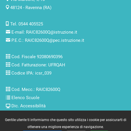
48124 - Ravenna (RA)
Tel. 0544 405525
E-mail:
RAIC82600Q@istruzione.it
P.E.C.:
RAIC82600Q@pec.istruzione.it
Cod. Fiscale 92080690396
Cod. Fatturazione: UFRQAH
Codice IPA: icsr_039
Cod. Mecc.: RAIC82600Q
Elenco Scuole
Dic. Accessibilità
Gentile utente ti informiamo che questo sito utilizza i cookie per assicurarti di
Copyright © 2007/2022 by
www.massimolenzi.com
-
Credits
ottenere una migliore esperienza di navigazione.
Utenti connessi: 5550