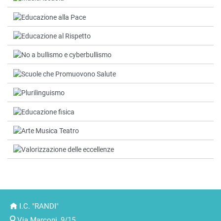
I.C. "RANDI"
Via Marconi, 9/15