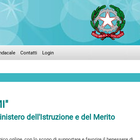
ndacale
Contatti
Login
I"
inistero dell'Istruzione e del Merito
ogico online, con lo scopo di supportare e favorire il benessere di