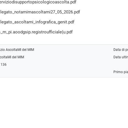
erviziodisupportopsicologicoascolta.pdf
llegato_notamimascoltami27_05_2026.pdf
legato_ascoltami_infografica_genit.pdf
_m_pi.aoodgsip.registroufficiale(u.pdf
izio AscoltaMI del MIM
Data di 
scoltaMI del MIM
Data ult
: 136
Primo pi