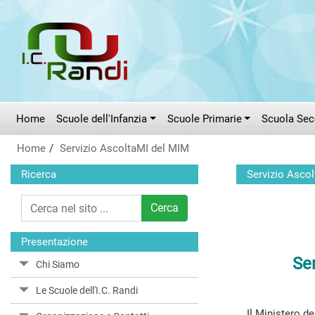
Vai al menù principale
Vai al menù secondario
Vai ai contenuti
Vai a fondo pagina
Home
Scuole dell'Infanzia
Scuole Primarie
Scuola Seco
Home
Servizio AscoltaMI del MIM
Ricerca
Servizio Asco
Cerca
Presentazione
Ser
Chi Siamo
Le Scuole dell'I.C. Randi
Il Ministero de