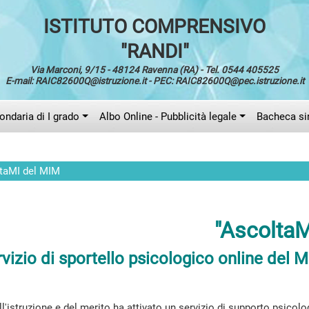
ISTITUTO COMPRENSIVO
"RANDI"
Via Marconi, 9/15 - 48124 Ravenna (RA) - Tel. 0544 405525
E-mail: RAIC82600Q@istruzione.it - PEC: RAIC82600Q@pec.istruzione.it
ndaria di I grado
Albo Online - Pubblicità legale
Bacheca si
ltaMI del MIM
"AscoltaM
vizio di sportello psicologico online del M
ll'istruzione e del merito ha attivato un servizio di supporto psicol