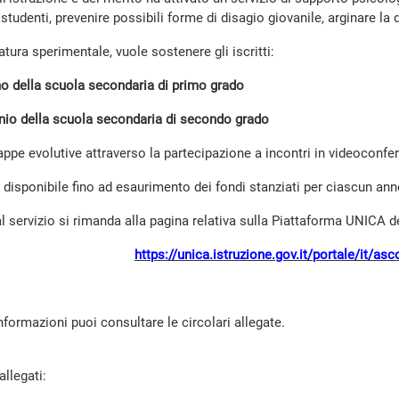
studenti, prevenire possibili forme di disagio giovanile, arginare l
 natura sperimentale, vuole sostenere gli iscritti:
o della scuola secondaria di primo grado
nio della scuola secondaria di secondo grado
tappe evolutive attraverso la partecipazione a incontri in videoconf
rà disponibile fino ad esaurimento dei fondi stanziati per ciascun a
l servizio si rimanda alla pagina relativa sulla Piattaforma UNICA 
https://unica.istruzione.gov.it/portale/it/as
nformazioni puoi consultare le circolari allegate.
llegati: