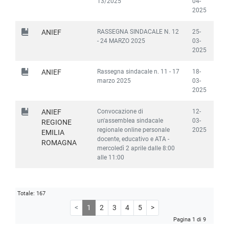
13/2025
04-
2025
RASSEGNA SINDACALE N. 12
25-
ANIEF
- 24 MARZO 2025
03-
2025
Rassegna sindacale n. 11 - 17
18-
ANIEF
marzo 2025
03-
2025
Convocazione di
12-
ANIEF
un'assemblea sindacale
03-
REGIONE
regionale online personale
2025
EMILIA
docente, educativo e ATA -
ROMAGNA
mercoledì 2 aprile dalle 8:00
alle 11:00
Totale: 167
<
1
2
3
4
5
>
Pagina 1 di 9