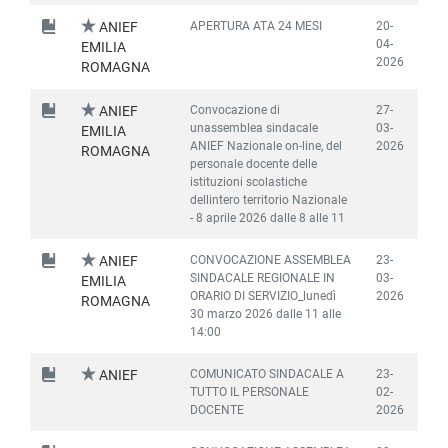
APERTURA ATA 24 MESI
20-
ANIEF
04-
EMILIA
2026
ROMAGNA
Convocazione di
27-
ANIEF
unassemblea sindacale
03-
EMILIA
ANIEF Nazionale on-line, del
2026
ROMAGNA
personale docente delle
istituzioni scolastiche
dellintero territorio Nazionale
- 8 aprile 2026 dalle 8 alle 11
CONVOCAZIONE ASSEMBLEA
23-
ANIEF
SINDACALE REGIONALE IN
03-
EMILIA
ORARIO DI SERVIZIO_lunedì
2026
ROMAGNA
30 marzo 2026 dalle 11 alle
14:00
COMUNICATO SINDACALE A
23-
ANIEF
TUTTO IL PERSONALE
02-
DOCENTE
2026