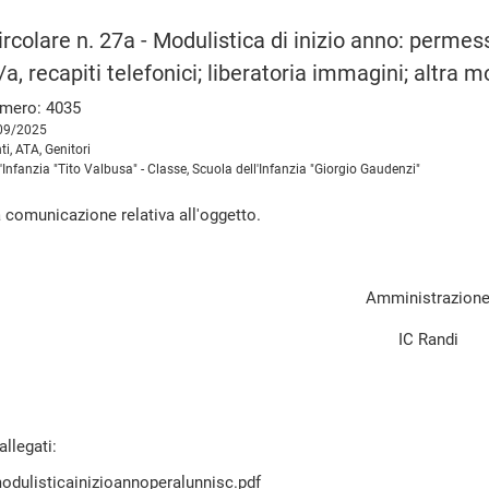
rcolare n. 27a - Modulistica di inizio anno: permesso
/a, recapiti telefonici; liberatoria immagini; altr
mero: 4035
/09/2025
ti, ATA, Genitori
l'Infanzia "Tito Valbusa" - Classe, Scuola dell'Infanzia "Giorgio Gaudenzi"
a comunicazione relativa all'oggetto.
Amministrazion
IC Randi
llegati:
odulisticainizioannoperalunnisc.pdf