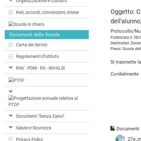
Organizzazione e Contatti
Oggetto: Ci
Reti, accordi, convenzioni, intese
dell'alunno
Protocollo/Nu
Documenti della Scuola
Pubblicata il: 08
Destinatari: Docen
Carta dei Servizi
Plessi: Scuola del
Regolamenti d'Istituto
Si trasmette l
RAV - PDM - RS - INVALSI
Cordialmente
Documenti "Senza Zaino"
Salute e Sicurezza
Documenti a
27a_m
Privacy Policy