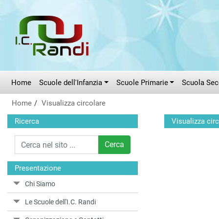
Vai al menù principale
Vai al menù secondario
Vai ai contenuti
Vai a fondo pagina
Home
Scuole dell'Infanzia
Scuole Primarie
Scuola Seco
Home
Visualizza circolare
Ricerca
Visualizza cir
Cerca
Presentazione
Chi Siamo
Le Scuole dell'I.C. Randi