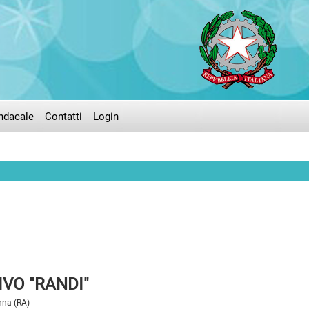
ndacale
Contatti
Login
VO "RANDI"
nna (RA)