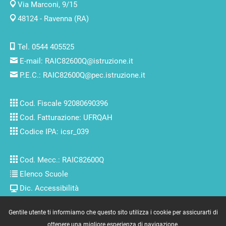
Via Marconi, 9/15
48124 - Ravenna (RA)
Tel. 0544 405525
E-mail:
RAIC82600Q@istruzione.it
P.E.C.:
RAIC82600Q@pec.istruzione.it
Cod. Fiscale 92080690396
Cod. Fatturazione: UFRQAH
Codice IPA: icsr_039
Cod. Mecc.: RAIC82600Q
Elenco Scuole
Dic. Accessibilità
Gentile utente ti informiamo che questo sito utilizza i cookie per assicurarti di
Copyright © 2007/2022 by
www.massimolenzi.com
-
Credits
ottenere una migliore esperienza di navigazione.