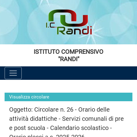
Vai al menù principale
Vai al menù secondario
Vai ai contenuti
Vai a fondo pagina
ISTITUTO COMPRENSIVO
"RANDI"
Visualizza circolare
Oggetto: Circolare n. 26 - Orario delle
attività didattiche - Servizi comunali di pre
e post scuola - Calendario scolastico -