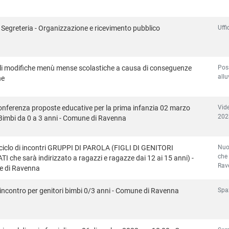
Uffi
di Segreteria - Organizzazione e ricevimento pubblico
Pos
li modifiche menù mense scolastiche a causa di conseguenze
allu
ne
Vid
nferenza proposte educative per la prima infanzia 02 marzo
202
Bimbi da 0 a 3 anni - Comune di Ravenna
Nuo
iclo di incontri GRUPPI DI PAROLA (FIGLI DI GENITORI
che 
I che sarà indirizzato a ragazzi e ragazze dai 12 ai 15 anni) -
Rav
 di Ravenna
Spa
incontro per genitori bimbi 0/3 anni - Comune di Ravenna