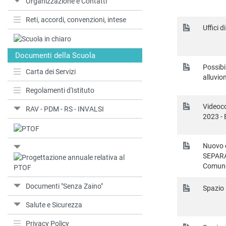
Organizzazione e Contatti
Reti, accordi, convenzioni, intese
Uffici 
Documenti della Scuola
Possibi
Carta dei Servizi
alluvio
Regolamenti d'Istituto
Videoco
RAV - PDM - RS - INVALSI
2023 - 
Nuovo c
SEPARAT
Comune
Documenti "Senza Zaino"
Spazio 
Salute e Sicurezza
Privacy Policy