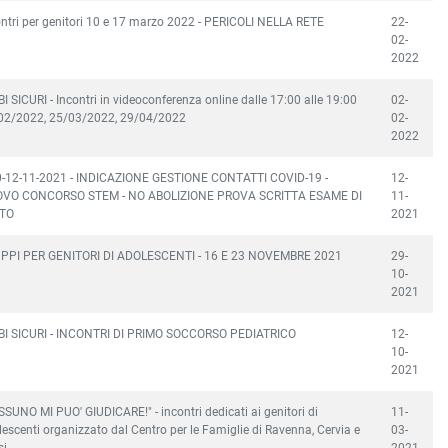
ontri per genitori 10 e 17 marzo 2022 - PERICOLI NELLA RETE
22-
02-
2022
I SICURI - Incontri in videoconferenza online dalle 17:00 alle 19:00
02-
02/2022, 25/03/2022, 29/04/2022
02-
2022
0-12-11-2021 - INDICAZIONE GESTIONE CONTATTI COVID-19 -
12-
VO CONCORSO STEM - NO ABOLIZIONE PROVA SCRITTA ESAME DI
11-
TO
2021
PPI PER GENITORI DI ADOLESCENTI - 16 E 23 NOVEMBRE 2021
29-
10-
2021
BI SICURI - INCONTRI DI PRIMO SOCCORSO PEDIATRICO
12-
10-
2021
SUNO MI PUO' GIUDICARE!" - incontri dedicati ai genitori di
11-
escenti organizzato dal Centro per le Famiglie di Ravenna, Cervia e
03-
i.
2021