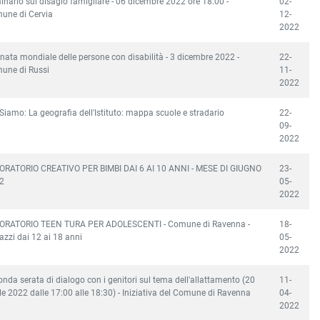
nario sul disagio famigliare - 06 dicembre 2022 ore 18:00 -
02-
une di Cervia
12-
2022
nata mondiale delle persone con disabilità - 3 dicembre 2022 -
22-
une di Russi
11-
2022
Siamo: La geografia dell'Istituto: mappa scuole e stradario
22-
09-
2022
ORATORIO CREATIVO PER BIMBI DAI 6 AI 10 ANNI - MESE DI GIUGNO
23-
2
05-
2022
ORATORIO TEEN TURA PER ADOLESCENTI - Comune di Ravenna -
18-
zzi dai 12 ai 18 anni
05-
2022
nda serata di dialogo con i genitori sul tema dell'allattamento (20
11-
le 2022 dalle 17:00 alle 18:30) - Iniziativa del Comune di Ravenna
04-
2022