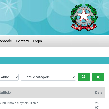
ndacale
Contatti
Login
totitolo
Data
l bullismo e al cyberbullismo
26-
07-