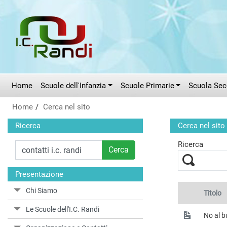
Vai al menù principale
Vai al menù secondario
Vai ai contenuti
Vai a fondo pagina
Home
Scuole dell'Infanzia
Scuole Primarie
Scuola Seco
Home
Cerca nel sito
Ricerca
Cerca nel sito
Ricerca
Cerca
Presentazione
Chi Siamo
Titolo
Le Scuole dell'I.C. Randi
No al b