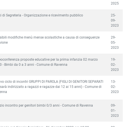
2025
ci di Segreteria - Organizzazione e ricevimento pubblico
25-
09-
2023
sibili modifiche menù mense scolastiche a causa di conseguenze
29-
vione
05-
2023
eoconferenza proposte educative per la prima infanzia 02 marzo
19-
3 - Bimbi da 0 a 3 anni - Comune di Ravenna
02-
2023
vo ciclo di incontri GRUPPI DI PAROLA (FIGLI DI GENITORI SEPARATI
13-
sarà indirizzato a ragazzi e ragazze dai 12 ai 15 anni) - Comune di
02-
enna
2023
zio incontro per genitori bimbi 0/3 anni - Comune di Ravenna
09-
01-
2023