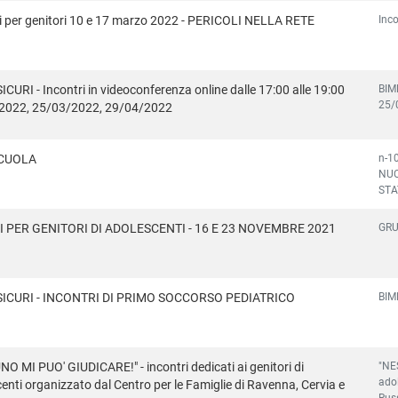
Inc
i per genitori 10 e 17 marzo 2022 - PERICOLI NELLA RETE
BIMB
ICURI - Incontri in videoconferenza online dalle 17:00 alle 19:00
25/
2022, 25/03/2022, 29/04/2022
n-1
SCUOLA
NUO
STA
GRU
 PER GENITORI DI ADOLESCENTI - 16 E 23 NOVEMBRE 2021
BIM
SICURI - INCONTRI DI PRIMO SOCCORSO PEDIATRICO
"NES
O MI PUO' GIUDICARE!" - incontri dedicati ai genitori di
adol
enti organizzato dal Centro per le Famiglie di Ravenna, Cervia e
Russ