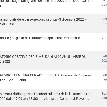
Semi
io sul disagio famigliare - 06 dicembre 2022 ore 18:00 - Comune
Com
ia
Gior
a mondiale delle persone con disabilità - 3 dicembre 2022 -
Com
 di Russi
Chi 
mo: La geografia dell'Istituto: mappa scuole e stradario
LAB
TORIO CREATIVO PER BIMBI DAI 6 AI 10 ANNI - MESE DI
202
O 2022
LAB
TORIO TEEN TURA PER ADOLESCENTI - Comune di Ravenna -
Raga
 dai 12 ai 18 anni
Seco
 serata di dialogo con i genitori sul tema dell'allattamento (20
apri
2022 dalle 17:00 alle 18:30) - Iniziativa del Comune di Ravenna