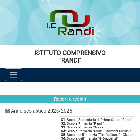
Vai al menù principale
Vai al menù secondario
Vai ai contenuti
Vai a fondo pagina
ISTITUTO COMPRENSIVO
"RANDI"
Report circolari
Anno scolastico 2025/2026
S1
: Scuola Secondaria di Primo Grado "Randi"
S2
: Scuola Primaria "Randi"
S3
: Scuola Primaria Classe
S4
: Scuola Primaria "Mons. Giovanni Mesini"
S5
: Scuola dell'Infanzia "Tito Valbusa" - Classe
S6
: Scuola dell'Infanzia "G.Gaudenzi"