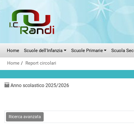
Vai al menù principale
Vai al menù secondario
Vai ai contenuti
Vai a fondo pagina
Home
Scuole dell'Infanzia
Scuole Primarie
Scuola Seco
Home
Report circolari
Anno scolastico 2025/2026
Ricerca avanzata