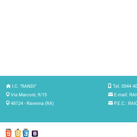
I.C. "RANDI"
Tel. 0544 4
Via Marconi, 9/15
E-mail:
RAI
48124 - Ravenna (RA)
P.E.C.:
RAIC