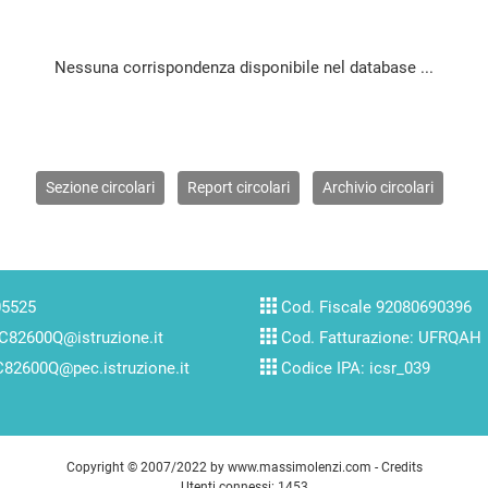
Nessuna corrispondenza disponibile nel database ...
Sezione circolari
Report circolari
Archivio circolari
05525
Cod. Fiscale 92080690396
C82600Q@istruzione.it
Cod. Fatturazione: UFRQAH
82600Q@pec.istruzione.it
Codice IPA: icsr_039
Copyright © 2007/2022 by
www.massimolenzi.com
-
Credits
Utenti connessi: 1453