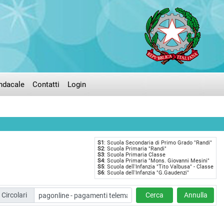
ndacale
Contatti
Login
S1
: Scuola Secondaria di Primo Grado "Randi"
S2
: Scuola Primaria "Randi"
S3
: Scuola Primaria Classe
S4
: Scuola Primaria "Mons. Giovanni Mesini"
S5
: Scuola dell'Infanzia "Tito Valbusa" - Classe
S6
: Scuola dell'Infanzia "G.Gaudenzi"
Circolari
Cerca
Annulla