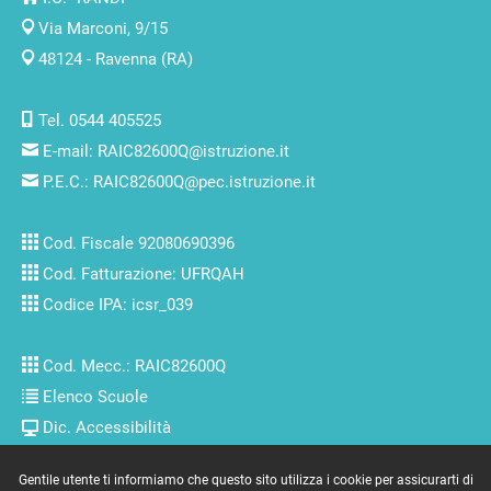
Via Marconi, 9/15
48124 - Ravenna (RA)
Tel. 0544 405525
E-mail:
RAIC82600Q@istruzione.it
P.E.C.:
RAIC82600Q@pec.istruzione.it
Cod. Fiscale 92080690396
Cod. Fatturazione: UFRQAH
Codice IPA: icsr_039
Cod. Mecc.: RAIC82600Q
Elenco Scuole
Dic. Accessibilità
Gentile utente ti informiamo che questo sito utilizza i cookie per assicurarti di