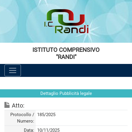
Vai al menù principale
Vai al menù secondario
Vai ai contenuti
Vai a fondo pagina
ISTITUTO COMPRENSIVO
"RANDI"
Dettaglio Pubblicità legale
Atto:
Protocollo /
185/2025
Numero:
Data:
10/11/2025