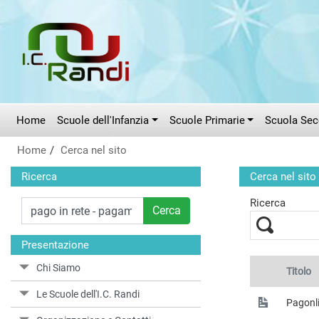
Vai al menù principale
Vai al menù secondario
Vai ai contenuti
Vai a fondo pagina
Home
Scuole dell'Infanzia
Scuole Primarie
Scuola Seco
Home
Cerca nel sito
Ricerca
Cerca nel sito
Ricerca
Cerca
Presentazione
Chi Siamo
Titolo
Le Scuole dell'I.C. Randi
Pagonli