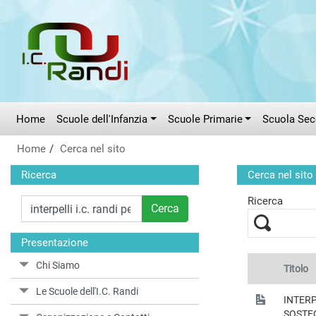
Vai al menù principale
Vai al menù secondario
Vai ai contenuti
Vai a fondo pagina
Home
Scuole dell'Infanzia
Scuole Primarie
Scuola Seco
Home
Cerca nel sito
Ricerca
Cerca nel sito
Ricerca
Cerca
Presentazione
Chi Siamo
Titolo
Le Scuole dell'I.C. Randi
INTERP
SOSTE