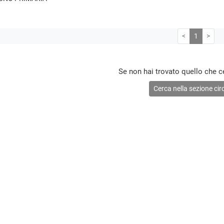
<
1
>
Se non hai trovato quello che c
Cerca nella sezione circ