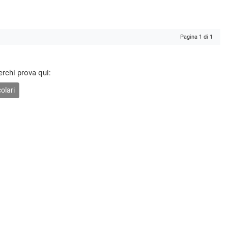
Pagina 1 di 1
erchi prova qui:
olari