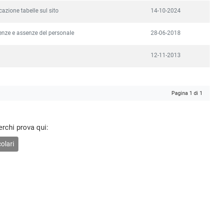
azione tabelle sul sito
14-10-2024
enze e assenze del personale
28-06-2018
12-11-2013
Pagina 1 di 1
erchi prova qui:
olari