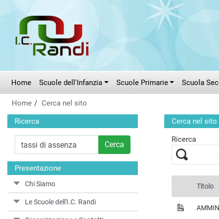
Vai al menù principale
Vai al menù secondario
Vai ai contenuti
Vai a fondo pagina
Home
Scuole dell'Infanzia
Scuole Primarie
Scuola Seco
Home
Cerca nel sito
Ricerca
Cerca nel sito
Ricerca
Cerca
Presentazione
Chi Siamo
Titolo
Le Scuole dell'I.C. Randi
AMMIN