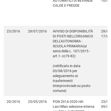
AUTOMATICI DI BEVANDE
10/09
CALDE E FREDDE
23/2016
29/07/2016
AVVISO DI DISPONIBILITÀ
29/07
DI POSTI NELL'ORGANICO
17/08
DELL'AUTONOMIA -
SCUOLA PRIMARIA(ai
sensi della L. 107/2015 -
art.1- cc79-82)
(rettificato in data
03/08/2016 per
adeguamento ai
trasferimenti
interprovinciale su posto
comune)
20/2016
25/05/2016
PON 2014-2020 reti
25/05
Lan/Wlan selezione interna
09/06