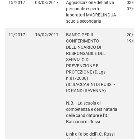
15/2017
03/03/2017
Aggiudicazione definitiva
03/03
personale esperto
07/06
laboratori MADRELINGUA
scuola secondaria
11/2017
16/02/2017
BANDO PER IL
20/02
CONFERIMENTO
19/03
DELL'INCARICO DI
RESPONSABILE DEL
SERVIZIO DI
PREVENZIONE E
PROTEZIONE (D.Lgs
n.81/2008)
(IC BACCARINI DI RUSSI -
IC RANDI RAVENNA)
N.B. - La scuola di
competenza e destinataria
delle candidature è l'IC
Baccarini di Russi
Link all'albo dell'I.C. Russi