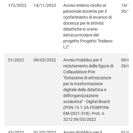
172/2022
14/11/2022
Avviso interno rivolto al
14/11
personale docente per il
30/11
conferimento di incarico di
docenza per le attività
didattiche in orario
extracurricolare del
progetto Progetto "Italiano
L2"
51/2022
09/03/2022
Avviso Pubblico per il
09/03
reclutamento della figura di
26/03
Collaudatore Pon
"Dotazione di attrezzature
per la trasformazione
digitale della didattica e
dell’organizzazione
scolastica" - Digital Board
(PON 13.1.2A-FESRPON-
EM-2021-318)- Prot. n.
3212 09/03/2022
43/2022
01/03/2022
Avviso Pubblico per il
01/03