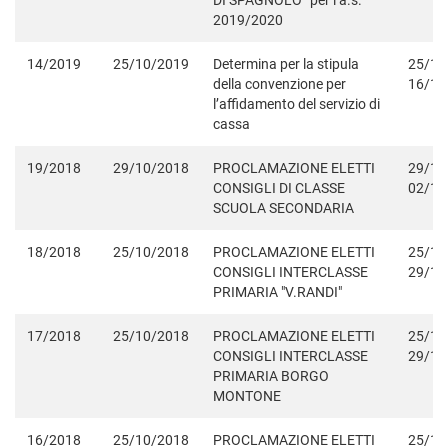
DI SPAGNOLO” per l’a.s.
2019/2020
14/2019
25/10/2019
Determina per la stipula
25/10
della convenzione per
16/11
l’affidamento del servizio di
cassa
19/2018
29/10/2018
PROCLAMAZIONE ELETTI
29/10
CONSIGLI DI CLASSE
02/11
SCUOLA SECONDARIA
18/2018
25/10/2018
PROCLAMAZIONE ELETTI
25/10
CONSIGLI INTERCLASSE
29/10
PRIMARIA "V.RANDI"
17/2018
25/10/2018
PROCLAMAZIONE ELETTI
25/10
CONSIGLI INTERCLASSE
29/10
PRIMARIA BORGO
MONTONE
16/2018
25/10/2018
PROCLAMAZIONE ELETTI
25/10