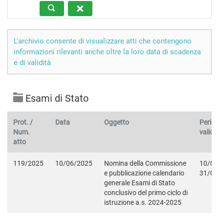
L'archivio consente di visualizzare atti che contengono
informazioni rilevanti anche oltre la loro data di scadenza
e di validità
Esami di Stato
Prot. /
Data
Oggetto
Period
Num.
validit
atto
119/2025
10/06/2025
Nomina della Commissione
10/06
e pubblicazione calendario
31/08
generale Esami di Stato
conclusivo del primo ciclo di
istruzione a.s. 2024-2025