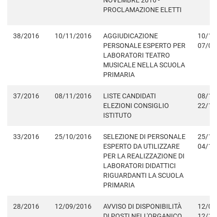
NOVEMBRE 2016 -
PROCLAMAZIONE ELETTI
38/2016
10/11/2016
AGGIUDICAZIONE
10/11
PERSONALE ESPERTO PER
07/06
LABORATORI TEATRO
MUSICALE NELLA SCUOLA
PRIMARIA
37/2016
08/11/2016
LISTE CANDIDATI
08/11
ELEZIONI CONSIGLIO
22/11
ISTITUTO
33/2016
25/10/2016
SELEZIONE DI PERSONALE
25/10
ESPERTO DA UTILIZZARE
04/11
PER LA REALIZZAZIONE DI
LABORATORI DIDATTICI
RIGUARDANTI LA SCUOLA
PRIMARIA
28/2016
12/09/2016
AVVISO DI DISPONIBILITÀ
12/09
DI POSTI NELL'ORGANICO
12/10