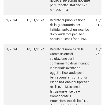
rivolto al personale docente
per Progetto “Italiano L2”
a.s. 2023-24.
2/2024
15/01/2024
Decreto di pubblicazione
15/01
della graduatoria per
31/01
l’affidamento di un incarico
di collaudatore per i beni
acquistati con i fondi PNRR
1/2024
10/01/2024
Decreto di nomina della
10/01
Commissione di
25/01
valutazione per il
conferimento di un incarico
individuale avente ad
oggetto il collaudo per i
beni acquistati con i fondi
Piano nazionale di ripresa e
resilienza, Missione 4 –
Istruzione e ricerca –
Componente 1 –
Potenziamento dell’offerta