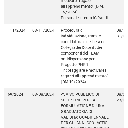
motivare i ragazzi
all'apprendimento” (D.M.
19/2024) -
Personale interno IC Randi
111/2024
08/11/2024
Procedura di
08/11
individuazione, tramite
31/08
candidatura e delibera del
Collegio dei Docenti, dei
componenti del TEAM
antidispersione per il
Progetto PNRR
“Incoraggiare e motivare i
ragazzi all'apprendimento”
(DM 19/2024)
69/2024
08/08/2024
AVVISO PUBBLICO DI
08/08
SELEZIONE PER LA
23/08
FORMULAZIONE DI UNA
GRADUATORIA DI
VALIDITA’ QUADRIENNALE,
PER GLI ANNI SCOLASTICI