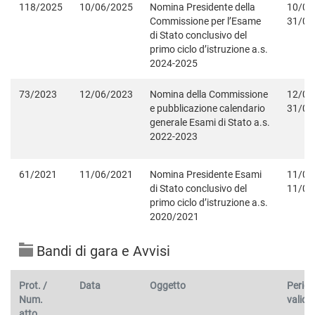
118/2025
10/06/2025
Nomina Presidente della
10/06
Commissione per l’Esame
31/08
di Stato conclusivo del
primo ciclo d’istruzione a.s.
2024-2025
73/2023
12/06/2023
Nomina della Commissione
12/06
e pubblicazione calendario
31/08
generale Esami di Stato a.s.
2022-2023
61/2021
11/06/2021
Nomina Presidente Esami
11/06
di Stato conclusivo del
11/06
primo ciclo d’istruzione a.s.
2020/2021
Bandi di gara e Avvisi
Prot. /
Data
Oggetto
Period
Num.
validit
atto