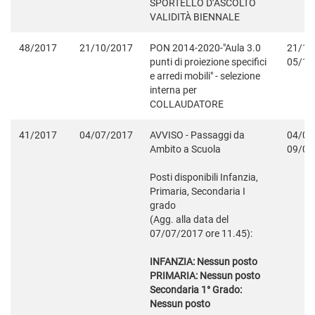
SPORTELLO D’ASCOLTO
VALIDITÀ BIENNALE
48/2017
21/10/2017
PON 2014-2020-"Aula 3.0
21/10
punti di proiezione specifici
05/11
e arredi mobili" - selezione
interna per
COLLAUDATORE
41/2017
04/07/2017
AVVISO - Passaggi da
04/07
Ambito a Scuola
09/07
Posti disponibili Infanzia,
Primaria, Secondaria I
grado
(Agg. alla data del
07/07/2017 ore 11.45):
INFANZIA: Nessun posto
PRIMARIA: Nessun posto
Secondaria 1° Grado:
Nessun posto