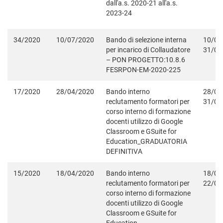
dall'a.s. 2020-21 all'a.s.
2023-24
34/2020
10/07/2020
Bando di selezione interna
10/07
per incarico di Collaudatore
31/08
– PON PROGETTO:10.8.6
FESRPON-EM-2020-225
17/2020
28/04/2020
Bando interno
28/04
reclutamento formatori per
31/08
corso interno di formazione
docenti utilizzo di Google
Classroom e GSuite for
Education_GRADUATORIA
DEFINITIVA
15/2020
18/04/2020
Bando interno
18/04
reclutamento formatori per
22/04
corso interno di formazione
docenti utilizzo di Google
Classroom e GSuite for