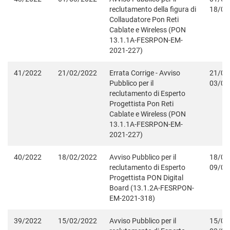
reclutamento della figura di
18/03
Collaudatore Pon Reti
Cablate e Wireless (PON
13.1.1A-FESRPON-EM-
2021-227)
41/2022
21/02/2022
Errata Corrige - Avviso
21/02
Pubblico per il
03/03
reclutamento di Esperto
Progettista Pon Reti
Cablate e Wireless (PON
13.1.1A-FESRPON-EM-
2021-227)
40/2022
18/02/2022
Avviso Pubblico per il
18/02
reclutamento di Esperto
09/03
Progettista PON Digital
Board (13.1.2A-FESRPON-
EM-2021-318)
39/2022
15/02/2022
Avviso Pubblico per il
15/02