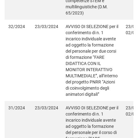
competenze STEM e
multilinguistiche (D.M.
65/2023)
32/2024
23/03/2024
AVVISO DI SELEZIONE per il
23/03
conferimento di n. 1
02/04
incarico individuale avente
ad oggetto la formazione
del personale per due corsi
di formazione “FARE
DIDATTICA CON IL
MONITOR INTERATTIVO
MULTIMEDIALE”, all’interno
del progetto PNRR “Azioni
di coinvolgimento degli
animatori digitali”
31/2024
23/03/2024
AVVISO DI SELEZIONE per il
23/03
conferimento di n. 1
02/04
incarico individuale avente
ad oggetto la formazione
del personale per il corso di