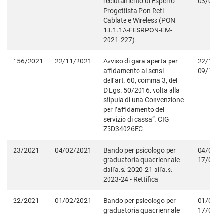
reclutamento di Esperto
03/03
Progettista Pon Reti
Cablate e Wireless (PON
13.1.1A-FESRPON-EM-
2021-227)
156/2021
22/11/2021
Avviso di gara aperta per
22/11
affidamento ai sensi
09/12
dell’art. 60, comma 3, del
D.Lgs. 50/2016, volta alla
stipula di una Convenzione
per l’affidamento del
servizio di cassa”. CIG:
Z5D34026EC
23/2021
04/02/2021
Bando per psicologo per
04/02
graduatoria quadriennale
17/02
dall'a.s. 2020-21 all'a.s.
2023-24 - Rettifica
22/2021
01/02/2021
Bando per psicologo per
01/02
graduatoria quadriennale
17/02