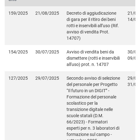
159/2025
21/08/2025
Decreto di aggiudicazione
21/08
di gara per il ritiro dei beni
14/09
rotti e inservibili all’uso (Rif.
avviso di vendita Prot.
14707)
154/2025
30/07/2025
Avviso di vendita beni da
30/07
dismettere (rotti e inservibili
09/08
all'uso) prot. n. 14707
127/2025
29/07/2025
Secondo avviso di selezione
29/07
del personale per Progetto
31/08
“Il futuro in un DIGIT” -
Formazione del personale
scolastico per la
transizione digitale nelle
scuole statali (D.M.
66/2023) - Formatori
esperti per n. 3 laboratori di
formazione sul campo -