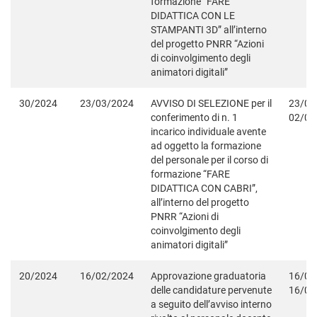
formazione “FARE
DIDATTICA CON LE
STAMPANTI 3D” all’interno
del progetto PNRR “Azioni
di coinvolgimento degli
animatori digitali”
30/2024
23/03/2024
AVVISO DI SELEZIONE per il
23/03
conferimento di n. 1
02/04
incarico individuale avente
ad oggetto la formazione
del personale per il corso di
formazione “FARE
DIDATTICA CON CABRI”,
all’interno del progetto
PNRR “Azioni di
coinvolgimento degli
animatori digitali”
20/2024
16/02/2024
Approvazione graduatoria
16/02
delle candidature pervenute
16/06
a seguito dell’avviso interno