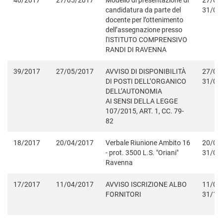
40/2017
27/05/2017
Modello di presentazione di
27/05
candidatura da parte del
31/05
docente per l’ottenimento
dell’assegnazione presso
l'ISTITUTO COMPRENSIVO
RANDI DI RAVENNA
39/2017
27/05/2017
AVVISO DI DISPONIBILITÀ
27/05
DI POSTI DELL’ORGANICO
31/05
DELL’AUTONOMIA
AI SENSI DELLA LEGGE
107/2015, ART. 1, CC. 79-
82
18/2017
20/04/2017
Verbale Riunione Ambito 16
20/04
- prot. 3500 L.S. "Oriani"
31/08
Ravenna
17/2017
11/04/2017
AVVISO ISCRIZIONE ALBO
11/04
FORNITORI
31/12