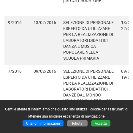
per COLLAUDATORE
9/2016
13/02/2016
SELEZIONE DI PERSONALE
13/02
ESPERTO DA UTILIZZARE
22/02
PER LA REALIZZAZIONE DI
LABORATORI DIDATTICI
DANZA E MUSICA
POPOLARE NELLA
SCUOLA PRIMARIA
7/2016
09/02/2016
SELEZIONE DI PERSONALE
09/02
ESPERTO DA UTILIZZARE
19/02
PER LA REALIZZAZIONE DI
LABORATORI DIDATTICI
DANZE DAL MONDO
NELLA SCUOLA PRIMARIA
Gentile utente ti informiamo che questo sito utilizza i cookie per assicurarti di
4/2016
03/02/2016
PON 2014-2020 reti
03/02
ottenere una migliore esperienza di navigazione.
Lan/Wlan selezione interna
17/02
Ulteriori informazioni
Rifiuta
Accetta
per progettista