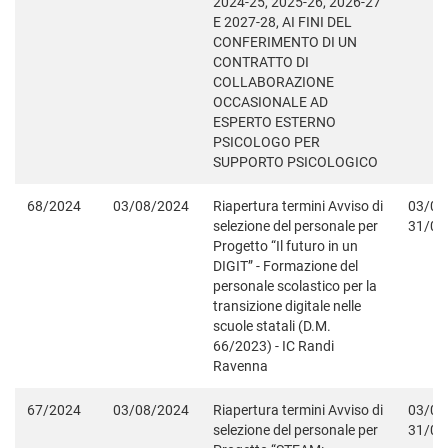
2024-25, 2025-26, 2026-27
E 2027-28, AI FINI DEL
CONFERIMENTO DI UN
CONTRATTO DI
COLLABORAZIONE
OCCASIONALE AD
ESPERTO ESTERNO
PSICOLOGO PER
SUPPORTO PSICOLOGICO
68/2024
03/08/2024
Riapertura termini Avviso di
03/08
selezione del personale per
31/08
Progetto “Il futuro in un
DIGIT” - Formazione del
personale scolastico per la
transizione digitale nelle
scuole statali (D.M.
66/2023) - IC Randi
Ravenna
67/2024
03/08/2024
Riapertura termini Avviso di
03/08
selezione del personale per
31/08