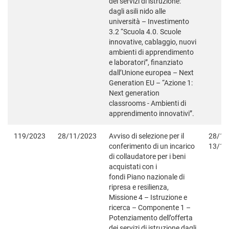
dei servizi di istruzione:
dagli asili nido alle
università – Investimento
3.2 “Scuola 4.0. Scuole
innovative, cablaggio, nuovi
ambienti di apprendimento
e laboratori”, finanziato
dall’Unione europea – Next
Generation EU – “Azione 1:
Next generation
classrooms - Ambienti di
apprendimento innovativi”.
119/2023
28/11/2023
Avviso di selezione per il
28/11
conferimento di un incarico
13/12
di collaudatore per i beni
acquistati con i
fondi Piano nazionale di
ripresa e resilienza,
Missione 4 – Istruzione e
ricerca – Componente 1 –
Potenziamento dell’offerta
dei servizi di istruzione dagli