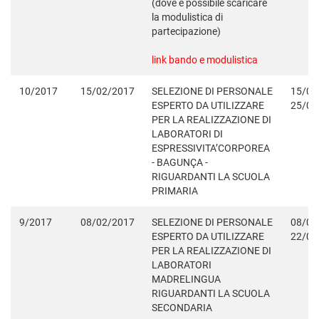
(dove è possibile scaricare
la modulistica di
partecipazione)
link bando e modulistica
10/2017
15/02/2017
SELEZIONE DI PERSONALE
15/02
ESPERTO DA UTILIZZARE
25/02
PER LA REALIZZAZIONE DI
LABORATORI DI
ESPRESSIVITA’CORPOREA
- BAGUNÇA -
RIGUARDANTI LA SCUOLA
PRIMARIA
9/2017
08/02/2017
SELEZIONE DI PERSONALE
08/02
ESPERTO DA UTILIZZARE
22/02
PER LA REALIZZAZIONE DI
LABORATORI
MADRELINGUA
RIGUARDANTI LA SCUOLA
SECONDARIA