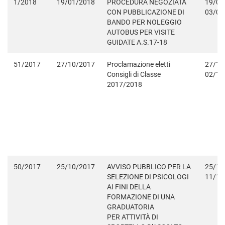
1/2018
19/01/2018
PROCEDURA NEGOZIATA
19/01
CON PUBBLICAZIONE DI
03/02
BANDO PER NOLEGGIO
AUTOBUS PER VISITE
GUIDATE A.S.17-18
51/2017
27/10/2017
Proclamazione eletti
27/10
Consigli di Classe
02/11
2017/2018
50/2017
25/10/2017
AVVISO PUBBLICO PER LA
25/10
SELEZIONE DI PSICOLOGI
11/11
AI FINI DELLA
FORMAZIONE DI UNA
GRADUATORIA
PER ATTIVITÀ DI